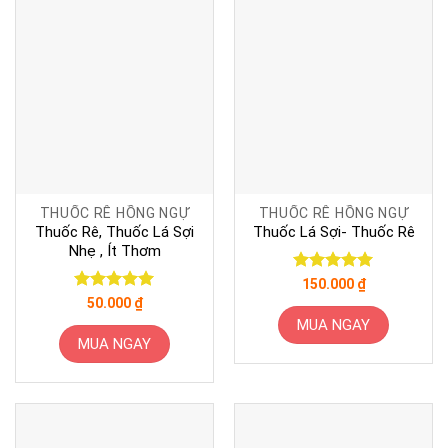
THUỐC RÊ HỒNG NGỰ
THUỐC RÊ HỒNG NGỰ
Thuốc Rê, Thuốc Lá Sợi
Thuốc Lá Sợi- Thuốc Rê
Nhẹ , Ít Thơm
Được xếp
150.000
₫
hạng
5
5
Được xếp
50.000
₫
sao
hạng
5
5
MUA NGAY
sao
MUA NGAY