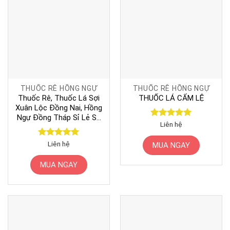
THUỐC RÊ HỒNG NGỰ
THUỐC RÊ HỒNG NGỰ
Thuốc Rê, Thuốc Lá Sợi
THUỐC LÁ CẨM LỆ
Xuân Lộc Đồng Nai, Hồng
Ngự Đồng Tháp Sỉ Lẻ Số
Được xếp
Liên hệ
Lượng Lớn
hạng
5
5
sao
Được xếp
Liên hệ
MUA NGAY
hạng
5
5
sao
MUA NGAY