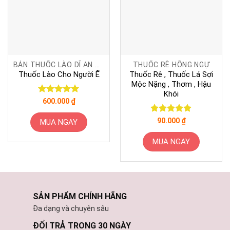
BÁN THUỐC LÀO DĨ AN BÌNH DƯƠNG
THUỐC RÊ HỒNG NGỰ
Thuốc Lào Cho Người Ế
Thuốc Rê , Thuốc Lá Sợi
Mộc Nặng , Thơm , Hậu
Khói
Được xếp
600.000
₫
hạng
5
5
sao
Được xếp
90.000
₫
MUA NGAY
hạng
5
5
sao
MUA NGAY
SẢN PHẨM CHÍNH HÃNG
Đa dạng và chuyên sâu
ĐỔI TRẢ TRONG 30 NGÀY