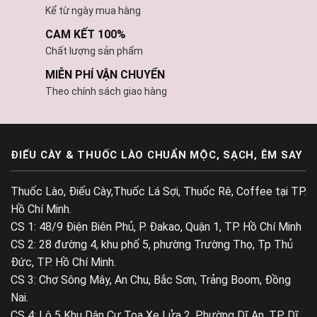
Kể từ ngày mua hàng
CAM KẾT 100%
Chất lượng sản phẩm
MIỄN PHÍ VẬN CHUYỂN
Theo chính sách giao hàng
ĐIẾU CÀY & THUỐC LÀO CHUẨN MỘC, SẠCH, ÊM SAY
Thuốc Lào, Điếu Cày,Thuốc Lá Sợi, Thuốc Rê, Coffee tại TP.
Hồ Chí Minh.
CS 1: 48/9 Điện Biên Phủ, P. Đakao, Quận 1, TP. Hồ Chí Minh
CS 2: 28 đường 4, khu phố 5, phường Trường Thọ, Tp Thủ
Đức, TP. Hồ Chí Minh.
CS 3: Chợ Sông Mây, An Chu, Bắc Sơn, Trảng Boom, Đồng
Nai.
CS 4: Lô 5 Khu Dân Cư Toa Xe Lửa 2, Phường Dĩ An, TP. Dĩ