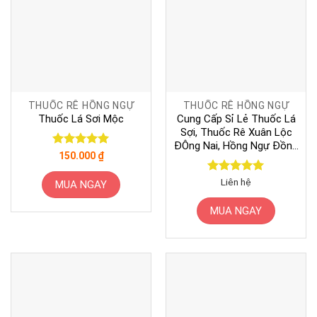
THUỐC RÊ HỒNG NGỰ
THUỐC RÊ HỒNG NGỰ
Thuốc Lá Sơi Mộc
Cung Cấp Sỉ Lẻ Thuốc Lá
Sợi, Thuốc Rê Xuân Lộc
ĐÔng Nai, Hồng Ngự Đồng
Được xếp
150.000
₫
Tháp
hạng
5
5
sao
Được xếp
Liên hệ
MUA NGAY
hạng
5
5
sao
MUA NGAY