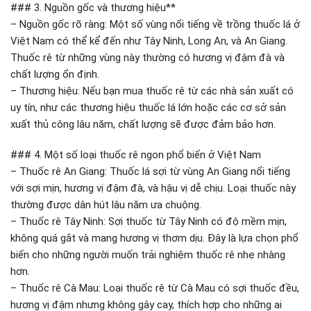
### 3. Nguồn gốc và thương hiệu**
– Nguồn gốc rõ ràng: Một số vùng nổi tiếng về trồng thuốc lá ở
Việt Nam có thể kể đến như Tây Ninh, Long An, và An Giang.
Thuốc rê từ những vùng này thường có hương vị đậm đà và
chất lượng ổn định.
– Thương hiệu: Nếu bạn mua thuốc rê từ các nhà sản xuất có
uy tín, như các thương hiệu thuốc lá lớn hoặc các cơ sở sản
xuất thủ công lâu năm, chất lượng sẽ được đảm bảo hơn.
### 4. Một số loại thuốc rê ngon phổ biến ở Việt Nam
– Thuốc rê An Giang: Thuốc lá sợi từ vùng An Giang nổi tiếng
với sợi mịn, hương vị đậm đà, và hậu vị dễ chịu. Loại thuốc này
thường được dân hút lâu năm ưa chuộng.
– Thuốc rê Tây Ninh: Sợi thuốc từ Tây Ninh có độ mềm mịn,
không quá gắt và mang hương vị thơm dịu. Đây là lựa chọn phổ
biến cho những người muốn trải nghiệm thuốc rê nhẹ nhàng
hơn.
– Thuốc rê Cà Mau: Loại thuốc rê từ Cà Mau có sợi thuốc đều,
hương vị đậm nhưng không gây cay, thích hợp cho những ai