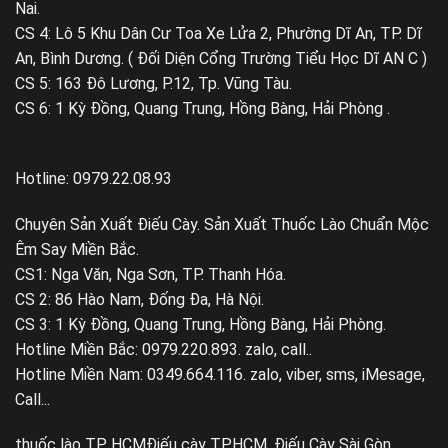
Nai.
CS 4: Lô 5 Khu Dân Cư Toa Xe Lửa 2, Phường Dĩ An, TP. Dĩ
An, Bình Dương. ( Đối Diện Cổng Trường Tiểu Học Dĩ AN C )
CS 5: 163 Đô Lương, P.12, Tp. Vũng Tàu.
CS 6: 1 Kỳ Đồng, Quang Trung, Hồng Bàng, Hải Phòng .
Hotline: 0979.22.08.93
Chuyên Sản Xuất Điếu Cày. Sản Xuất Thuốc Lào Chuẩn Mộc
Êm Say Miền Bắc.
CS1: Nga Văn, Nga Sơn, TP. Thanh Hóa.
CS 2: 86 Hào Nam, Đống Đa, Hà Nội.
CS 3: 1 Kỳ Đồng, Quang Trung, Hồng Bàng, Hải Phòng.
Hotline Miền Bắc: 0979.220.893. zalo, call..
Hotline Miền Nam: 0349.664.116. zalo, viber, sms, iMesage,
Call...
thuốc lào TP HCM
Điếu cày TPHCM, Điếu Cày Sài Gòn