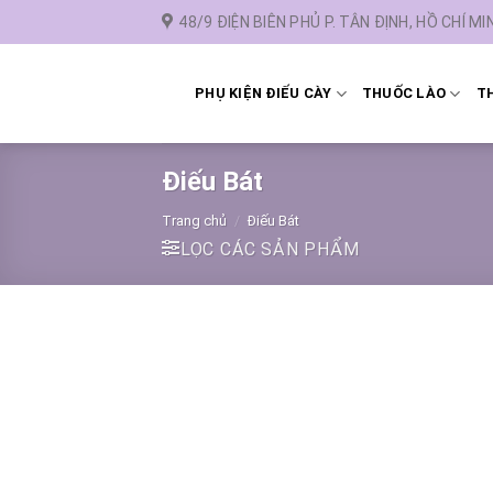
Chuyển
48/9 ĐIỆN BIÊN PHỦ P. TÂN ĐỊNH, HỒ CHÍ MI
đến
nội
dung
PHỤ KIỆN ĐIẾU CÀY
THUỐC LÀO
TH
Điếu Bát
Trang chủ
/
Điếu Bát
LỌC CÁC SẢN PHẨM