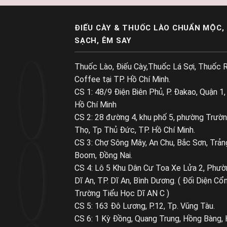
ĐIẾU CÀY & THUỐC LÀO CHUẨN MỘC,
SẠCH, ÊM SAY
Thuốc Lào, Điếu Cày,Thuốc Lá Sợi, Thuốc R
Coffee tại TP. Hồ Chí Minh.
CS 1: 48/9 Điện Biên Phủ, P. Đakao, Quận 1,
Hồ Chí Minh
CS 2: 28 đường 4, khu phố 5, phường Trườ
Thọ, Tp Thủ Đức, TP. Hồ Chí Minh.
CS 3: Chợ Sông Mây, An Chu, Bắc Sơn, Trản
Boom, Đồng Nai.
CS 4: Lô 5 Khu Dân Cư Toa Xe Lửa 2, Phườ
Dĩ An, TP. Dĩ An, Bình Dương. ( Đối Diện Cổ
Trường Tiểu Học Dĩ AN C )
CS 5: 163 Đô Lương, P.12, Tp. Vũng Tàu.
CS 6: 1 Kỳ Đồng, Quang Trung, Hồng Bàng, 