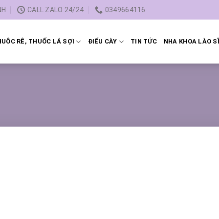
NH
CALL ZALO 24/24
0349664116
UÔC RÊ, THUỐC LÁ SỢI
ĐIẾU CÀY
TIN TỨC
NHA KHOA LÀO S