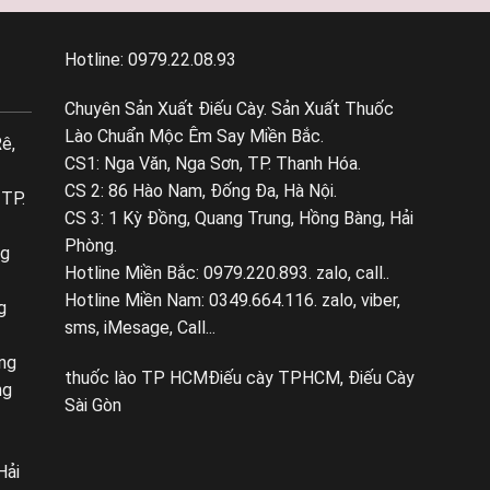
Hotline: 0979.22.08.93
Chuyên Sản Xuất Điếu Cày. Sản Xuất Thuốc
Lào Chuẩn Mộc Êm Say Miền Bắc.
ê,
CS1: Nga Văn, Nga Sơn, TP. Thanh Hóa.
CS 2: 86 Hào Nam, Đống Đa, Hà Nội.
 TP.
CS 3: 1 Kỳ Đồng, Quang Trung, Hồng Bàng, Hải
Phòng.
ng
Hotline Miền Bắc: 0979.220.893. zalo, call..
Hotline Miền Nam: 0349.664.116. zalo, viber,
g
sms, iMesage, Call...
ng
thuốc lào TP HCM
Điếu cày TPHCM, Điếu Cày
ng
Sài Gòn
Hải