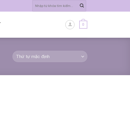
Tìm
kiếm:
0
Ĩ