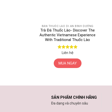
BÁN THUỐC LÀO DĨ AN BÌNH DƯƠNG
Trà Đá Thuốc Lào- Discover The
Authentic Vietnamese Experience
With Traditional Thuốc Lào
Được xếp
Liên hệ
hạng
5
5
sao
MUA NGAY
SẢN PHẨM CHÍNH HÃNG
Đa dạng và chuyên sâu