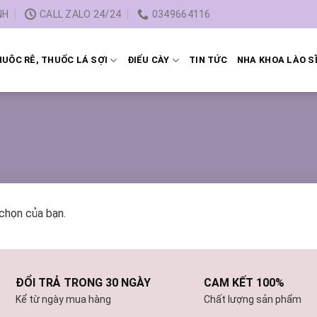
NH
CALL ZALO 24/24
0349664116
UÔC RÊ, THUỐC LÁ SỢI
ĐIẾU CÀY
TIN TỨC
NHA KHOA LÀO S
chọn của bạn.
ĐỔI TRẢ TRONG 30 NGÀY
CAM KẾT 100%
Kể từ ngày mua hàng
Chất lượng sản phẩm