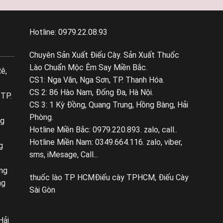
Hotline: 0979.22.08.93
Chuyên Sản Xuất Điếu Cày. Sản Xuất Thuốc
Lào Chuẩn Mộc Êm Say Miền Bắc.
ê,
CS1: Nga Văn, Nga Sơn, TP. Thanh Hóa.
CS 2: 86 Hào Nam, Đống Đa, Hà Nội.
 TP.
CS 3: 1 Kỳ Đồng, Quang Trung, Hồng Bàng, Hải
Phòng.
ng
Hotline Miền Bắc: 0979.220.893. zalo, call..
Hotline Miền Nam: 0349.664.116. zalo, viber,
g
sms, iMesage, Call...
ng
thuốc lào TP HCM
Điếu cày TPHCM, Điếu Cày
ng
Sài Gòn
Hải