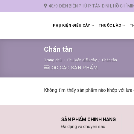
Chuyển
48/9 ĐIỆN BIÊN PHỦ P. TÂN ĐỊNH, HỒ CHÍ MI
đến
nội
dung
PHỤ KIỆN ĐIẾU CÀY
THUỐC LÀO
TH
Chán tàn
Trang chủ
/
Phụ kiện điếu cày
/
Chán tàn
LỌC CÁC SẢN PHẨM
Không tìm thấy sản phẩm nào khớp với lựa 
SẢN PHẨM CHÍNH HÃNG
Đa dạng và chuyên sâu