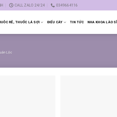
NH
CALL ZALO 24/24
0349664116
UÔC RÊ, THUỐC LÁ SỢI
ĐIẾU CÀY
TIN TỨC
NHA KHOA LÀO S
uân Lộc