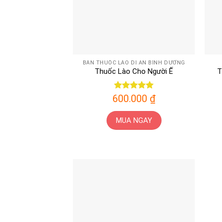
BÁN THUỐC LÀO DĨ AN BÌNH DƯƠNG
Thuốc Lào Cho Người Ế
T
600.000
Được xếp
₫
hạng
5
5
sao
MUA NGAY