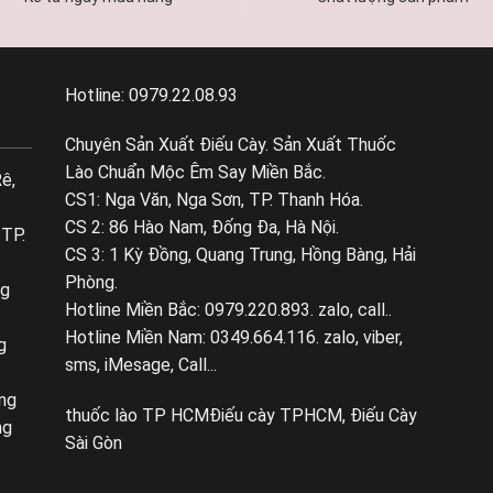
Hotline: 0979.22.08.93
Chuyên Sản Xuất Điếu Cày. Sản Xuất Thuốc
Lào Chuẩn Mộc Êm Say Miền Bắc.
ê,
CS1: Nga Văn, Nga Sơn, TP. Thanh Hóa.
CS 2: 86 Hào Nam, Đống Đa, Hà Nội.
 TP.
CS 3: 1 Kỳ Đồng, Quang Trung, Hồng Bàng, Hải
Phòng.
ng
Hotline Miền Bắc: 0979.220.893. zalo, call..
Hotline Miền Nam: 0349.664.116. zalo, viber,
g
sms, iMesage, Call...
ng
thuốc lào TP HCM
Điếu cày TPHCM, Điếu Cày
ng
Sài Gòn