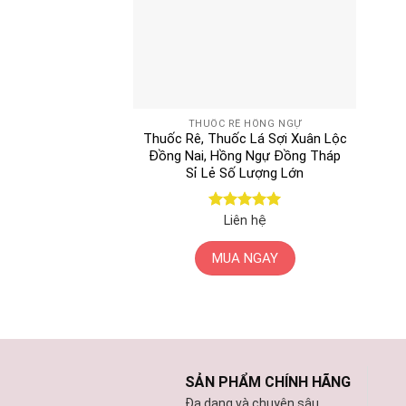
THUỐC RÊ HỒNG NGỰ
Thuốc Rê, Thuốc Lá Sợi Xuân Lộc
Đồng Nai, Hồng Ngự Đồng Tháp
Sỉ Lẻ Số Lượng Lớn
Được xếp
Liên hệ
hạng
5
5
sao
MUA NGAY
SẢN PHẨM CHÍNH HÃNG
Đa dạng và chuyên sâu