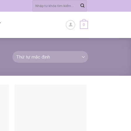
Tìm
kiếm:
0
Ĩ