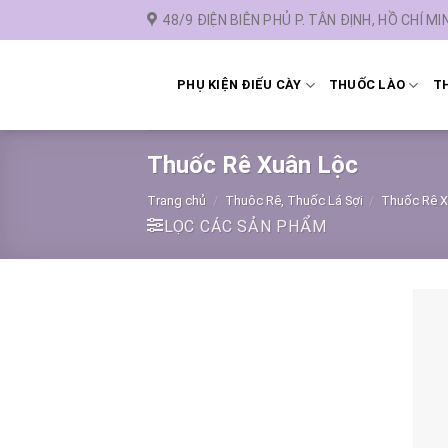
Chuyển
48/9 ĐIỆN BIÊN PHỦ P. TÂN ĐỊNH, HỒ CHÍ MI
đến
nội
dung
PHỤ KIỆN ĐIẾU CÀY
THUỐC LÀO
TH
Thuốc Rê Xuân Lộc
Trang chủ
/
Thuôc Rê, Thuốc Lá Sợi
/
Thuốc Rê X
LỌC CÁC SẢN PHẨM