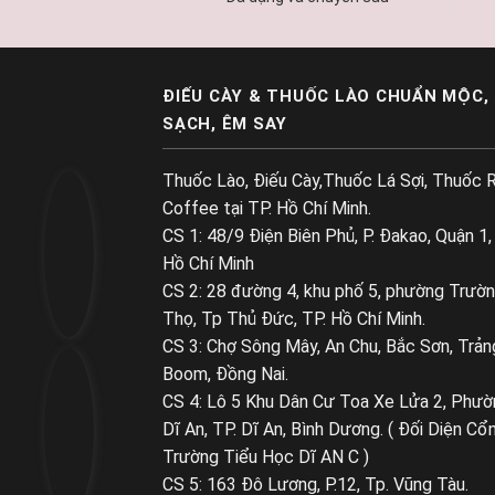
ĐIẾU CÀY & THUỐC LÀO CHUẨN MỘC,
SẠCH, ÊM SAY
Thuốc Lào, Điếu Cày,Thuốc Lá Sợi, Thuốc R
Coffee tại TP. Hồ Chí Minh.
CS 1: 48/9 Điện Biên Phủ, P. Đakao, Quận 1,
Hồ Chí Minh
CS 2: 28 đường 4, khu phố 5, phường Trườ
Thọ, Tp Thủ Đức, TP. Hồ Chí Minh.
CS 3: Chợ Sông Mây, An Chu, Bắc Sơn, Trản
Boom, Đồng Nai.
CS 4: Lô 5 Khu Dân Cư Toa Xe Lửa 2, Phườ
Dĩ An, TP. Dĩ An, Bình Dương. ( Đối Diện Cổ
Trường Tiểu Học Dĩ AN C )
CS 5: 163 Đô Lương, P.12, Tp. Vũng Tàu.