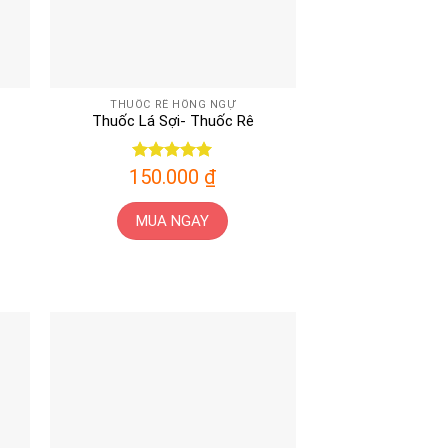
THUỐC RÊ HỒNG NGỰ
Thuốc Lá Sợi- Thuốc Rê
150.000
Được xếp
₫
hạng
5
5
sao
MUA NGAY