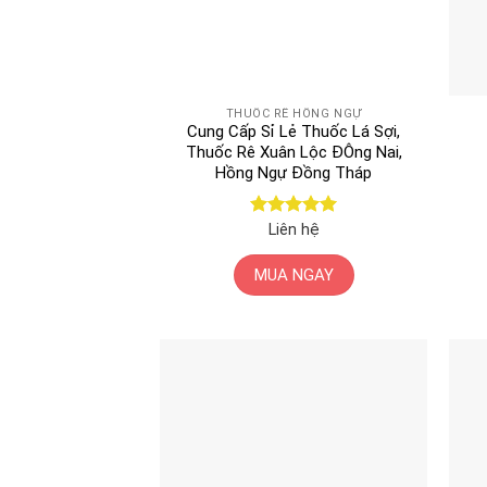
THUỐC RÊ HỒNG NGỰ
Cung Cấp Sỉ Lẻ Thuốc Lá Sợi,
Thuốc Rê Xuân Lộc ĐÔng Nai,
Hồng Ngự Đồng Tháp
Được xếp
Liên hệ
hạng
5
5
sao
MUA NGAY