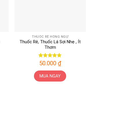
THUỐC RÊ HỒNG NGỰ
u
Thuốc Rê, Thuốc Lá Sợi Nhẹ , Ít
Thơm
Được xếp
50.000
₫
hạng
5
5
sao
MUA NGAY