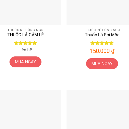
THUỐC RÊ HỒNG NGỰ
THUỐC RÊ HỒNG NGỰ
THUỐC LÁ CẨM LỆ
Thuốc Lá Sơi Mộc
Được xếp
Liên hệ
150.000
Được xếp
₫
hạng
5
5
hạng
5
5
sao
sao
MUA NGAY
MUA NGAY