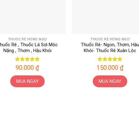
THUỐC RÊ HỒNG NGỰ
THUỐC RÊ HỒNG NGỰ
huốc Rê , Thuốc Lá Sợi Mộc
Thuốc Rê- Ngon, Thơm, Hậ
Nặng , Thơm , Hậu Khói
Khói- Thuốc Rê Xuân Lộc
Được xếp
90.000
₫
150.000
Được xếp
₫
hạng
5
5
hạng
5
5
sao
sao
MUA NGAY
MUA NGAY