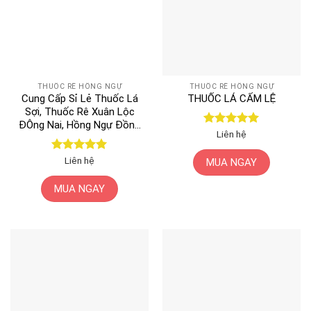
THUỐC RÊ HỒNG NGỰ
THUỐC RÊ HỒNG NGỰ
Cung Cấp Sỉ Lẻ Thuốc Lá
THUỐC LÁ CẨM LỆ
Sợi, Thuốc Rê Xuân Lộc
ĐÔng Nai, Hồng Ngự Đồng
Được xếp
Liên hệ
Tháp
hạng
5
5
sao
Được xếp
Liên hệ
MUA NGAY
hạng
5
5
sao
MUA NGAY