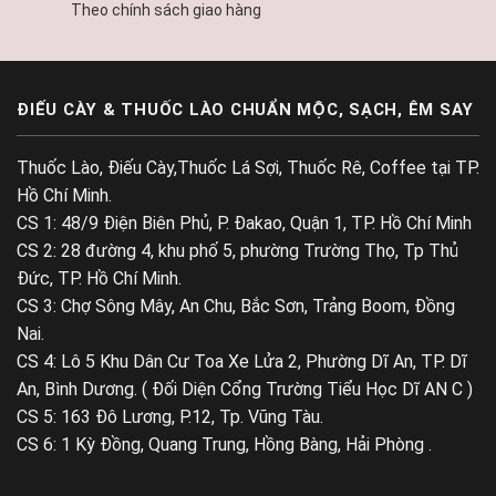
Theo chính sách giao hàng
ĐIẾU CÀY & THUỐC LÀO CHUẨN MỘC, SẠCH, ÊM SAY
Thuốc Lào, Điếu Cày,Thuốc Lá Sợi, Thuốc Rê, Coffee tại TP.
Hồ Chí Minh.
CS 1: 48/9 Điện Biên Phủ, P. Đakao, Quận 1, TP. Hồ Chí Minh
CS 2: 28 đường 4, khu phố 5, phường Trường Thọ, Tp Thủ
Đức, TP. Hồ Chí Minh.
CS 3: Chợ Sông Mây, An Chu, Bắc Sơn, Trảng Boom, Đồng
Nai.
CS 4: Lô 5 Khu Dân Cư Toa Xe Lửa 2, Phường Dĩ An, TP. Dĩ
An, Bình Dương. ( Đối Diện Cổng Trường Tiểu Học Dĩ AN C )
CS 5: 163 Đô Lương, P.12, Tp. Vũng Tàu.
CS 6: 1 Kỳ Đồng, Quang Trung, Hồng Bàng, Hải Phòng .