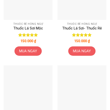
THUỐC RÊ HỒNG NGỰ
THUỐC RÊ HỒNG NGỰ
Thuốc Lá Sơi Mộc
Thuốc Lá Sợi- Thuốc Rê
Được xếp
Được xếp
150.000
₫
150.000
₫
hạng
5
5
hạng
5
5
sao
sao
MUA NGAY
MUA NGAY