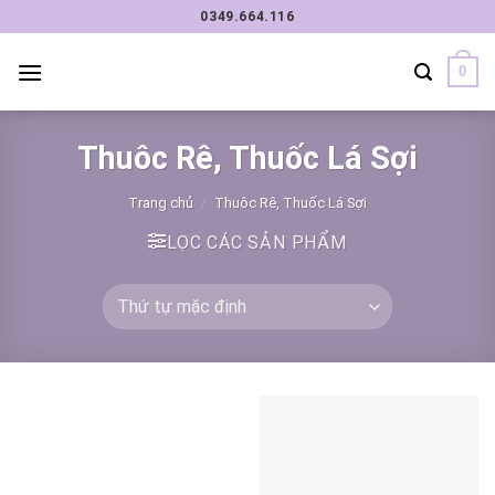
Chuyển
0349.664.116
đến
nội
0
dung
Thuôc Rê, Thuốc Lá Sợi
Trang chủ
/
Thuôc Rê, Thuốc Lá Sợi
LỌC CÁC SẢN PHẨM