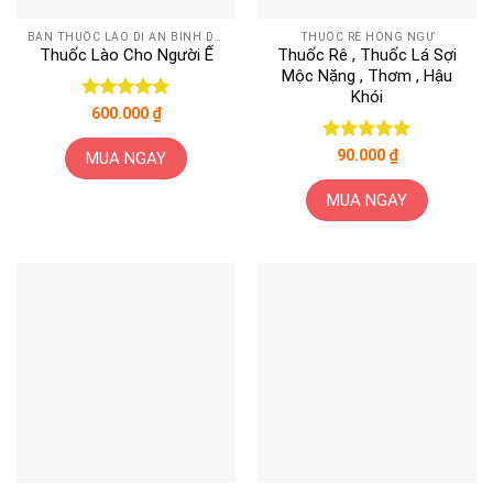
BÁN THUỐC LÀO DĨ AN BÌNH DƯƠNG
THUỐC RÊ HỒNG NGỰ
Thuốc Lào Cho Người Ế
Thuốc Rê , Thuốc Lá Sợi
Mộc Nặng , Thơm , Hậu
Khói
Được xếp
600.000
₫
hạng
5
5
sao
Được xếp
90.000
₫
MUA NGAY
hạng
5
5
sao
MUA NGAY