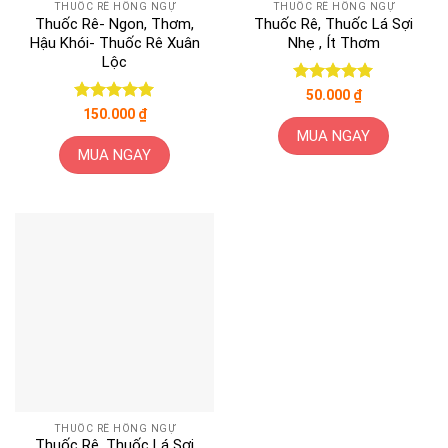
THUỐC RÊ HỒNG NGỰ
THUỐC RÊ HỒNG NGỰ
Thuốc Rê- Ngon, Thơm,
Thuốc Rê, Thuốc Lá Sợi
Hậu Khói- Thuốc Rê Xuân
Nhẹ , Ít Thơm
Lộc
Được xếp
50.000
₫
hạng
5
5
Được xếp
150.000
₫
sao
hạng
5
5
MUA NGAY
sao
MUA NGAY
THUỐC RÊ HỒNG NGỰ
Thuốc Rê, Thuốc Lá Sợi