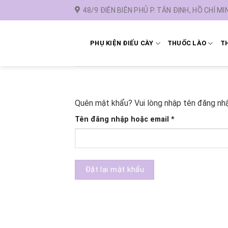
Chuyển
48/9 ĐIỆN BIÊN PHỦ P. TÂN ĐỊNH, HỒ CHÍ MI
đến
nội
dung
PHỤ KIỆN ĐIẾU CÀY
THUỐC LÀO
TH
Quên mật khẩu? Vui lòng nhập tên đăng nhậ
Bắt
Tên đăng nhập hoặc email
*
buộc
Đặt lại mật khẩu