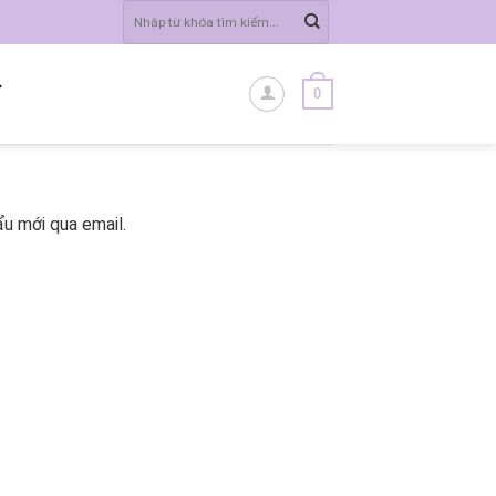
Tìm
kiếm:
0
Ĩ
u mới qua email.