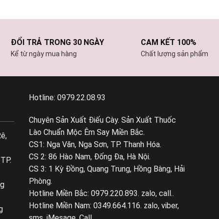
ĐỔI TRẢ TRONG 30 NGÀY
CAM KẾT 100%
Kể từ ngày mua hàng
Chất lượng sản phẩm
Hotline: 0979.22.08.93
Chuyên Sản Xuất Điếu Cày. Sản Xuất Thuốc
Lào Chuẩn Mộc Êm Say Miền Bắc.
ê,
CS1: Nga Văn, Nga Sơn, TP. Thanh Hóa.
CS 2: 86 Hào Nam, Đống Đa, Hà Nội.
 TP.
CS 3: 1 Kỳ Đồng, Quang Trung, Hồng Bàng, Hải
Phòng.
ng
Hotline Miền Bắc: 0979.220.893. zalo, call..
Hotline Miền Nam: 0349.664.116. zalo, viber,
g
sms, iMesage, Call...