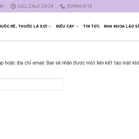
NH
CALL ZALO 24/24
0349664116
UÔC RÊ, THUỐC LÁ SỢI
ĐIẾU CÀY
TIN TỨC
NHA KHOA LÀO S
p hoặc địa chỉ email. Bạn sẽ nhận được một liên kết tạo mật khẩ