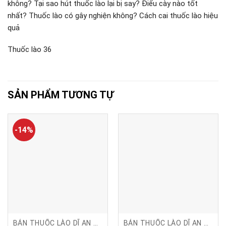
không? Tại sao hút thuốc lào lại bị say? Điếu cày nào tốt
nhất? Thuốc lào có gây nghiện không? Cách cai thuốc lào hiệu
quả
Thuốc lào 36
SẢN PHẨM TƯƠNG TỰ
-14%
BÁN THUỐC LÀO DĨ AN BÌNH DƯƠNG
BÁN THUỐC LÀO DĨ AN BÌNH DƯƠNG