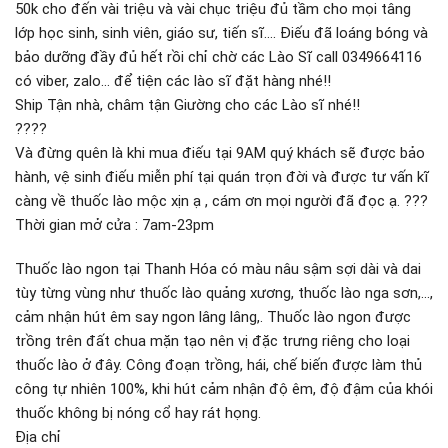
50k cho đến vài triệu và vài chục triệu đủ tầm cho mọi tâng
lớp học sinh, sinh viên, giáo sư, tiến sĩ…. Điếu đã loáng bóng và
bảo dưỡng đầy đủ hết rồi chỉ chờ các Lào Sĩ call 0349664116
có viber, zalo… để tiện các lào sĩ đặt hàng nhé!!
Ship Tận nhà, châm tận Giường cho các Lào sĩ nhé!!
????
Và đừng quên là khi mua điếu tại 9AM quý khách sẽ được bảo
hành, vệ sinh điếu miễn phí tại quán trọn đời và được tư vấn kĩ
càng về thuốc lào mộc xịn ạ , cám ơn mọi người đã đọc ạ. ???
Thời gian mở cửa : 7am-23pm
Thuốc lào ngon tại Thanh Hóa có màu nâu sậm sợi dài và dai
tùy từng vùng như thuốc lào quảng xương, thuốc lào nga sơn,…,
cảm nhận hút êm say ngon lâng lâng,. Thuốc lào ngon được
trồng trên đất chua mặn tạo nên vị đặc trưng riêng cho loại
thuốc lào ở đây. Công đoạn trồng, hái, chế biến được làm thủ
công tự nhiên 100%, khi hút cảm nhận độ êm, độ đậm của khói
thuốc không bị nóng cổ hay rát họng.
Địa chỉ