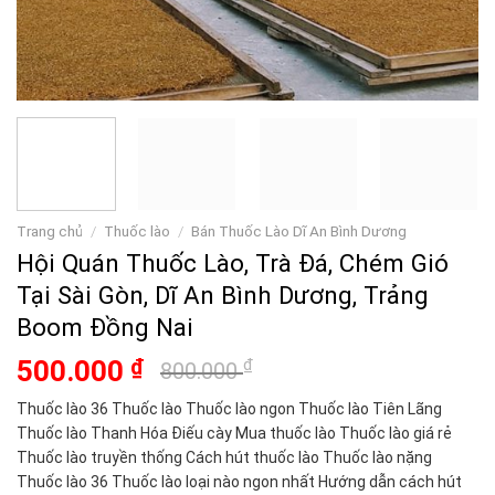
Trang chủ
/
Thuốc lào
/
Bán Thuốc Lào Dĩ An Bình Dương
Hội Quán Thuốc Lào, Trà Đá, Chém Gió
Tại Sài Gòn, Dĩ An Bình Dương, Trảng
Boom Đồng Nai
Giá
Giá
500.000
₫
₫
800.000
gốc
hiện
Thuốc lào 36 Thuốc lào Thuốc lào ngon Thuốc lào Tiên Lãng
là:
tại
Thuốc lào Thanh Hóa Điếu cày Mua thuốc lào Thuốc lào giá rẻ
800.000 ₫.
là:
Thuốc lào truyền thống Cách hút thuốc lào Thuốc lào nặng
500.000 ₫.
Thuốc lào 36 Thuốc lào loại nào ngon nhất Hướng dẫn cách hút