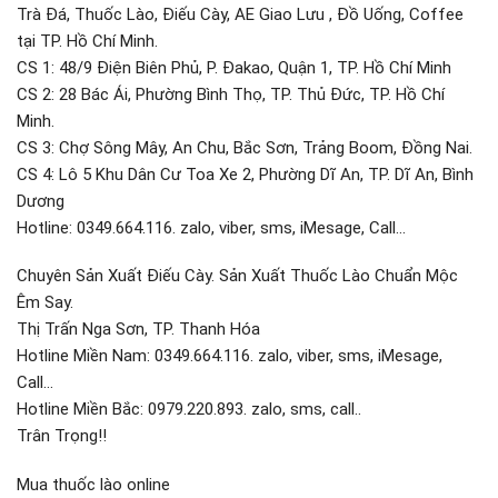
Trà Đá, Thuốc Lào, Điếu Cày, AE Giao Lưu , Đồ Uống, Coffee
tại TP. Hồ Chí Minh.
CS 1: 48/9 Điện Biên Phủ, P. Đakao, Quận 1, TP. Hồ Chí Minh
CS 2: 28 Bác Ái, Phường Bình Thọ, TP. Thủ Đức, TP. Hồ Chí
Minh.
CS 3: Chợ Sông Mây, An Chu, Bắc Sơn, Trảng Boom, Đồng Nai.
CS 4: Lô 5 Khu Dân Cư Toa Xe 2, Phường Dĩ An, TP. Dĩ An, Bình
Dương
Hotline: 0349.664.116. zalo, viber, sms, iMesage, Call…
Chuyên Sản Xuất Điếu Cày. Sản Xuất Thuốc Lào Chuẩn Mộc
Êm Say.
Thị Trấn Nga Sơn, TP. Thanh Hóa
Hotline Miền Nam: 0349.664.116. zalo, viber, sms, iMesage,
Call…
Hotline Miền Bắc: 0979.220.893. zalo, sms, call..
Trân Trọng!!
Mua thuốc lào online