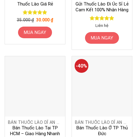
Thuốc Lào Giá Rẻ
Gửi Thuốc Lào Đi Úc Sỉ Lẻ
Cam Kết 100% Nhận Hàng
Giá
Giá
Được xếp
35.000
₫
30.000
₫
gốc
hiện
hạng
5
5
Được xếp
Liên hệ
là:
tại
sao
hạng
5
5
35.000 ₫.
là:
MUA NGAY
30.000 ₫.
sao
MUA NGAY
-40%
BÁN THUỐC LÀO DĨ AN BÌNH DƯƠNG
BÁN THUỐC LÀO DĨ AN BÌNH DƯƠNG
Bán Thuốc Lào Tại TP
Bán Thuốc Lào Ở TP Thủ
HCM – Giao Hàng Nhanh
Đức