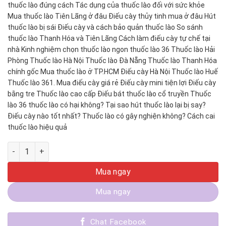
thuốc lào đúng cách Tác dụng của thuốc lào đối với sức khỏe
Mua thuốc lào Tiên Lãng ở đâu Điếu cày thủy tinh mua ở đâu Hút
thuốc lào bị sái Điếu cày và cách bảo quản thuốc lào So sánh
thuốc lào Thanh Hóa và Tiên Lãng Cách làm điếu cày tự chế tại
nhà Kinh nghiệm chọn thuốc lào ngon thuốc lào 36 Thuốc lào Hải
Phòng Thuốc lào Hà Nội Thuốc lào Đà Nẵng Thuốc lào Thanh Hóa
chính gốc Mua thuốc lào ở TP.HCM Điếu cày Hà Nội Thuốc lào Huế
Thuốc lào 361. Mua điếu cày giá rẻ Điếu cày mini tiện lợi Điếu cày
bằng tre Thuốc lào cao cấp Điếu bát thuốc lào cổ truyền Thuốc
lào 36 thuốc lào có hại không? Tại sao hút thuốc lào lại bị say?
Điếu cày nào tốt nhất? Thuốc lào có gây nghiện không? Cách cai
thuốc lào hiệu quả
Hội Quán Thuốc Lào, Trà Đá, Chém Gió Tại Sài Gòn, Dĩ An Bì
Mua ngay
Mua ngay
Chat Facebook