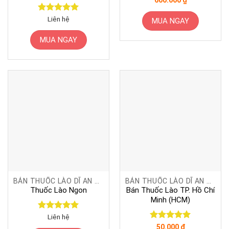
hạng
5
5
sao
Được xếp
Liên hệ
MUA NGAY
hạng
5
5
sao
MUA NGAY
BÁN THUỐC LÀO DĨ AN BÌNH DƯƠNG
BÁN THUỐC LÀO DĨ AN BÌNH DƯƠNG
Thuốc Lào Ngon
Bán Thuốc Lào TP. Hồ Chí
Minh (HCM)
Được xếp
Liên hệ
hạng
5
5
Được xếp
50.000
₫