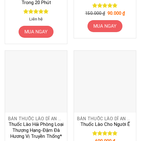
Trong 20 Phút
Giá
Giá
Được xếp
150.000
₫
90.000
₫
gốc
hiện
hạng
5
5
Được xếp
Liên hệ
là:
tại
sao
hạng
5
5
150.000 ₫.
là:
MUA NGAY
sao
90.000 ₫
MUA NGAY
BÁN THUỐC LÀO DĨ AN BÌNH DƯƠNG
BÁN THUỐC LÀO DĨ AN BÌNH DƯƠNG
Thuốc Lào Hải Phòng Loại
Thuốc Lào Cho Người Ế
Thượng Hạng-Đậm Đà
Hương Vị Truyền Thống*
Được xếp
600.000
₫