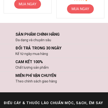
sao
hạng
5
5
MUA NGAY
sao
MUA NGAY
SẢN PHẨM CHÍNH HÃNG
Đa dạng và chuyên sâu
ĐỔI TRẢ TRONG 30 NGÀY
Kể từ ngày mua hàng
CAM KẾT 100%
Chất lượng sản phẩm
MIỄN PHÍ VẬN CHUYỂN
Theo chính sách giao hàng
ĐIẾU CÀY & THUỐC LÀO CHUẨN MỘC, SẠCH, ÊM SAY