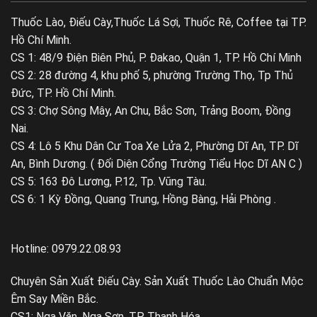
Thuốc Lào, Điếu Cày,Thuốc Lá Sợi, Thuốc Rê, Coffee tại TP.
Hồ Chí Minh.
CS 1: 48/9 Điện Biên Phủ, P. Đakao, Quận 1, TP. Hồ Chí Minh
CS 2: 28 đường 4, khu phố 5, phường Trường Thọ, Tp Thủ
Đức, TP. Hồ Chí Minh.
CS 3: Chợ Sông Mây, An Chu, Bắc Sơn, Trảng Boom, Đồng
Nai.
CS 4: Lô 5 Khu Dân Cư Toa Xe Lửa 2, Phường Dĩ An, TP. Dĩ
An, Bình Dương. ( Đối Diện Cổng Trường Tiểu Học Dĩ AN C )
CS 5: 163 Đô Lương, P.12, Tp. Vũng Tàu.
CS 6: 1 Kỳ Đồng, Quang Trung, Hồng Bàng, Hải Phòng .
Hotline: 0979.22.08.93
Chuyên Sản Xuất Điếu Cày. Sản Xuất Thuốc Lào Chuẩn Mộc
Êm Say Miền Bắc.
CS1: Nga Văn, Nga Sơn, TP. Thanh Hóa.