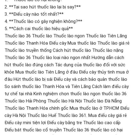
2. **Tại sao hút thuốc lào lại bị say?**
3. **Điếu cày nào tốt nhất?**
4. **Thuốc lào có gây nghiện không?**
5. **Cách cai thuốc lào hiệu quả**
Thuốc lào 36 Thuốc lào Thuốc lào ngon Thuốc lào Tiên Lãng
Thuốc lào Thanh Hóa Điếu cày Mua thuốc lào Thuốc lào giá rẻ
Thuốc lào truyền thống Cách hút thuốc lào Thuốc lào nặng
Thuốc lào 36 Thuốc lào loại nào ngon nhất Hướng dẫn cách
hút thuốc lào đúng cách Tác dụng của thuốc lào đối với sức
khỏe Mua thuốc lào Tiên Lãng ở đâu Điếu cày thủy tinh mua ở
đâu Hút thuốc lào bị sái Điếu cày và cách bảo quản thuốc lào
So sánh thuốc lào Thanh Hóa và Tiên Lãng Cách làm điếu cày
tự chế tại nhà Kinh nghiệm chọn thuốc lào ngon thuốc lào 36
Thuốc lào Hải Phòng Thuốc lào Hà Nội Thuốc lào Đà Nẵng
Thuốc lào Thanh Hóa chính gốc Mua thuốc lào ở TP.HCM Điếu
cày Hà Nội Thuốc lào Huế Thuốc lào 361. Mua điếu cày giá rẻ
Điếu cày mini tiện lợi Điếu cày bằng tre Thuốc lào cao cấp
Điếu bát thuốc lào cổ truyền Thuốc lào 36 thuốc lào có hại