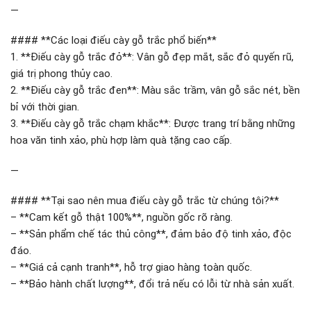
—
#### **Các loại điếu cày gỗ trắc phổ biến**
1. **Điếu cày gỗ trắc đỏ**: Vân gỗ đẹp mắt, sắc đỏ quyến rũ,
giá trị phong thủy cao.
2. **Điếu cày gỗ trắc đen**: Màu sắc trầm, vân gỗ sắc nét, bền
bỉ với thời gian.
3. **Điếu cày gỗ trắc chạm khắc**: Được trang trí bằng những
hoa văn tinh xảo, phù hợp làm quà tặng cao cấp.
—
#### **Tại sao nên mua điếu cày gỗ trắc từ chúng tôi?**
– **Cam kết gỗ thật 100%**, nguồn gốc rõ ràng.
– **Sản phẩm chế tác thủ công**, đảm bảo độ tinh xảo, độc
đáo.
– **Giá cả cạnh tranh**, hỗ trợ giao hàng toàn quốc.
– **Bảo hành chất lượng**, đổi trả nếu có lỗi từ nhà sản xuất.