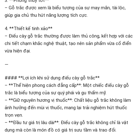
3. **Phong thủy tốt**
– Gỗ trắc được xem là biểu tượng của sự may mắn, tài lộc,
giúp gia chủ thu hút năng lượng tích cực.
4. **Thiết kế tinh xảo**
– Điếu cày gỗ trắc thường được làm thủ công, kết hợp với các
chi tiết chạm khắc nghệ thuật, tạo nên sản phẩm vừa cổ điển
vừa hiện đại.
—
#### **Lợi ích khi sử dụng điếu cày gỗ trắc**
– **Thể hiện phong cách đẳng cấp**: Một chiếc điếu cày gỗ
trắc là biểu tượng của sự quý phái và gu thẩm mỹ.
– **Giữ nguyên hương vị thuốc**: Chất liệu gỗ trắc không làm
ảnh hưởng đến mùi vị thuốc, mang lại trải nghiệm hút thuốc
trọn vẹn.
– **Đầu tư giá trị lâu dài**: Điếu cày gỗ trắc không chỉ là vật
dụng mà còn là món đồ có giá trị sưu tầm và trao đổi.