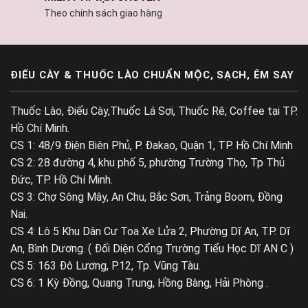
Theo chính sách giao hàng
ĐIẾU CÀY & THUỐC LÀO CHUẨN MỘC, SẠCH, ÊM SAY
Thuốc Lào, Điếu Cày,Thuốc Lá Sợi, Thuốc Rê, Coffee tại TP.
Hồ Chí Minh.
CS 1: 48/9 Điện Biên Phủ, P. Đakao, Quận 1, TP. Hồ Chí Minh
CS 2: 28 đường 4, khu phố 5, phường Trường Thọ, Tp Thủ
Đức, TP. Hồ Chí Minh.
CS 3: Chợ Sông Mây, An Chu, Bắc Sơn, Trảng Boom, Đồng
Nai.
CS 4: Lô 5 Khu Dân Cư Toa Xe Lửa 2, Phường Dĩ An, TP. Dĩ
An, Bình Dương. ( Đối Diện Cổng Trường Tiểu Học Dĩ AN C )
CS 5: 163 Đô Lương, P.12, Tp. Vũng Tàu.
CS 6: 1 Kỳ Đồng, Quang Trung, Hồng Bàng, Hải Phòng .