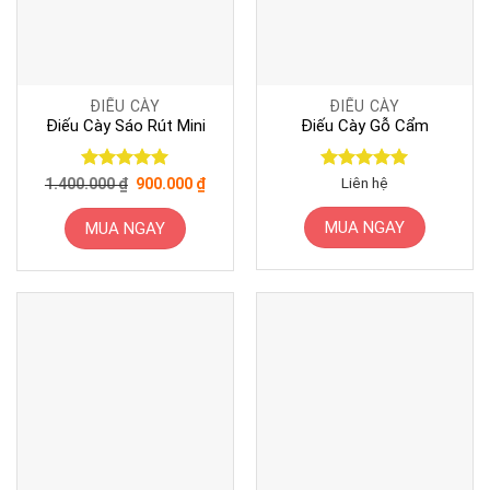
ĐIẾU CÀY
ĐIẾU CÀY
Điếu Cày Sáo Rút Mini
Điếu Cày Gỗ Cẩm
Giá
Giá
Được xếp
Được xếp
Liên hệ
1.400.000
₫
900.000
₫
gốc
hiện
hạng
5
5
hạng
5
5
là:
tại
sao
sao
1.400.000 ₫.
là:
MUA NGAY
MUA NGAY
900.000 ₫.