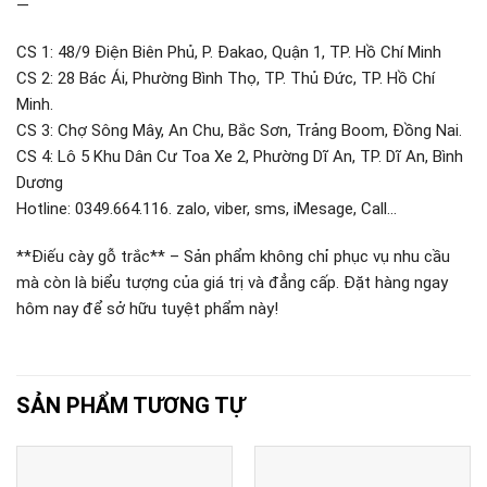
—
CS 1: 48/9 Điện Biên Phủ, P. Đakao, Quận 1, TP. Hồ Chí Minh
CS 2: 28 Bác Ái, Phường Bình Thọ, TP. Thủ Đức, TP. Hồ Chí
Minh.
CS 3: Chợ Sông Mây, An Chu, Bắc Sơn, Trảng Boom, Đồng Nai.
CS 4: Lô 5 Khu Dân Cư Toa Xe 2, Phường Dĩ An, TP. Dĩ An, Bình
Dương
Hotline: 0349.664.116. zalo, viber, sms, iMesage, Call…
**Điếu cày gỗ trắc** – Sản phẩm không chỉ phục vụ nhu cầu
mà còn là biểu tượng của giá trị và đẳng cấp. Đặt hàng ngay
hôm nay để sở hữu tuyệt phẩm này!
SẢN PHẨM TƯƠNG TỰ