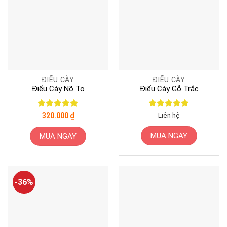
ĐIẾU CÀY
ĐIẾU CÀY
Điếu Cày Nõ To
Điếu Cày Gỗ Trắc
Được xếp
Được xếp
Liên hệ
320.000
₫
hạng
5
5
hạng
5
5
sao
sao
MUA NGAY
MUA NGAY
-36%