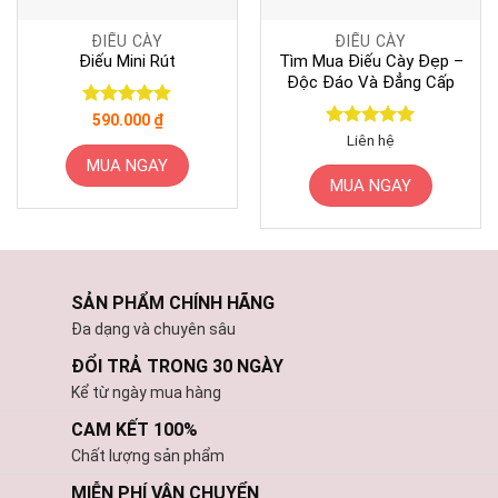
ĐIẾU CÀY
ĐIẾU CÀY
Điếu Mini Rút
Tìm Mua Điếu Cày Đẹp –
Độc Đáo Và Đẳng Cấp
Được xếp
590.000
₫
hạng
5
5
Được xếp
Liên hệ
sao
hạng
5
5
MUA NGAY
sao
MUA NGAY
SẢN PHẨM CHÍNH HÃNG
Đa dạng và chuyên sâu
ĐỔI TRẢ TRONG 30 NGÀY
Kể từ ngày mua hàng
CAM KẾT 100%
Chất lượng sản phẩm
MIỄN PHÍ VẬN CHUYỂN