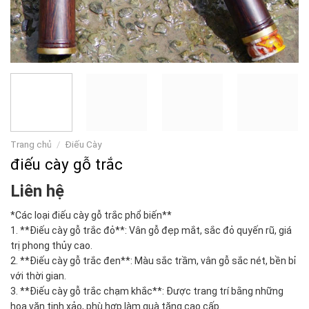
Trang chủ
/
Điếu Cày
điếu cày gỗ trắc
Liên hệ
*Các loại điếu cày gỗ trắc phổ biến**
1. **Điếu cày gỗ trắc đỏ**: Vân gỗ đẹp mắt, sắc đỏ quyến rũ, giá
trị phong thủy cao.
2. **Điếu cày gỗ trắc đen**: Màu sắc trầm, vân gỗ sắc nét, bền bỉ
với thời gian.
3. **Điếu cày gỗ trắc chạm khắc**: Được trang trí bằng những
hoa văn tinh xảo, phù hợp làm quà tặng cao cấp.