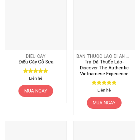
ĐIẾU CÀY
BÁN THUỐC LÀO DĨ AN BÌNH DƯƠNG
Điếu Cày Gỗ Sưa
Trà Đá Thuốc Lào-
Discover The Authentic
Vietnamese Experience
Được xếp
Liên hệ
With Traditional Thuốc
hạng
5
5
Lào
sao
Được xếp
Liên hệ
MUA NGAY
hạng
5
5
sao
MUA NGAY