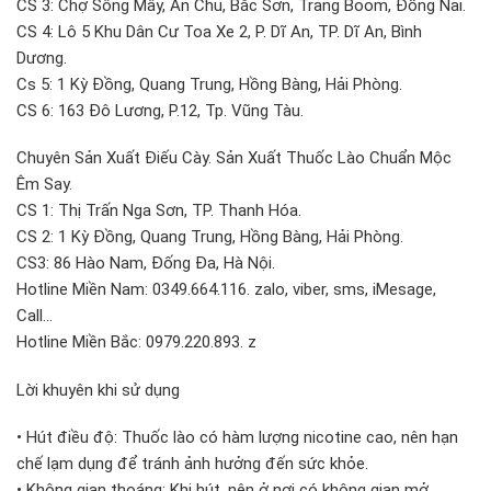
CS 3: Chợ Sông Mây, An Chu, Bắc Sơn, Trảng Boom, Đồng Nai.
CS 4: Lô 5 Khu Dân Cư Toa Xe 2, P. Dĩ An, TP. Dĩ An, Bình
Dương.
Cs 5: 1 Kỳ Đồng, Quang Trung, Hồng Bàng, Hải Phòng.
CS 6: 163 Đô Lương, P.12, Tp. Vũng Tàu.
Chuyên Sản Xuất Điếu Cày. Sản Xuất Thuốc Lào Chuẩn Mộc
Êm Say.
CS 1: Thị Trấn Nga Sơn, TP. Thanh Hóa.
CS 2: 1 Kỳ Đồng, Quang Trung, Hồng Bàng, Hải Phòng.
CS3: 86 Hào Nam, Đống Đa, Hà Nội.
Hotline Miền Nam: 0349.664.116. zalo, viber, sms, iMesage,
Call…
Hotline Miền Bắc: 0979.220.893. z
Lời khuyên khi sử dụng
• Hút điều độ: Thuốc lào có hàm lượng nicotine cao, nên hạn
chế lạm dụng để tránh ảnh hưởng đến sức khỏe.
• Không gian thoáng: Khi hút, nên ở nơi có không gian mở,