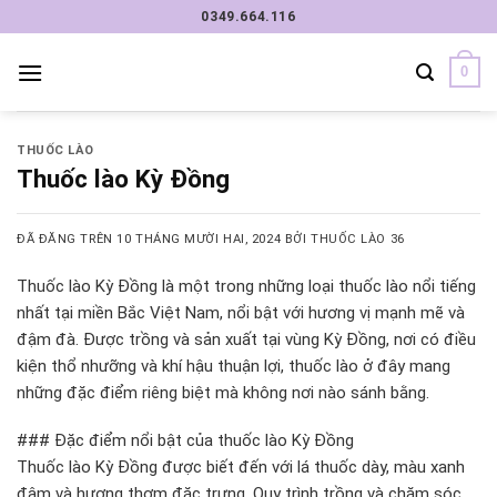
Chuyển
0349.664.116
đến
nội
0
dung
THUỐC LÀO
Thuốc lào Kỳ Đồng
ĐÃ ĐĂNG TRÊN
10 THÁNG MƯỜI HAI, 2024
BỞI
THUỐC LÀO 36
Thuốc lào Kỳ Đồng là một trong những loại thuốc lào nổi tiếng
nhất tại miền Bắc Việt Nam, nổi bật với hương vị mạnh mẽ và
đậm đà. Được trồng và sản xuất tại vùng Kỳ Đồng, nơi có điều
kiện thổ nhưỡng và khí hậu thuận lợi, thuốc lào ở đây mang
những đặc điểm riêng biệt mà không nơi nào sánh bằng.
### Đặc điểm nổi bật của thuốc lào Kỳ Đồng
Thuốc lào Kỳ Đồng được biết đến với lá thuốc dày, màu xanh
đậm và hương thơm đặc trưng. Quy trình trồng và chăm sóc