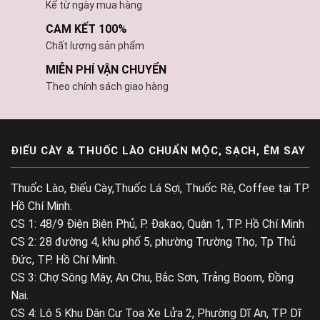
Kể từ ngày mua hàng
CAM KẾT 100%
Chất lượng sản phẩm
MIỄN PHÍ VẬN CHUYỂN
Theo chính sách giao hàng
ĐIẾU CÀY & THUỐC LÀO CHUẨN MỘC, SẠCH, ÊM SAY
Thuốc Lào, Điếu Cày,Thuốc Lá Sợi, Thuốc Rê, Coffee tại TP.
Hồ Chí Minh.
CS 1: 48/9 Điện Biên Phủ, P. Đakao, Quận 1, TP. Hồ Chí Minh
CS 2: 28 đường 4, khu phố 5, phường Trường Thọ, Tp Thủ
Đức, TP. Hồ Chí Minh.
CS 3: Chợ Sông Mây, An Chu, Bắc Sơn, Trảng Boom, Đồng
Nai.
CS 4: Lô 5 Khu Dân Cư Toa Xe Lửa 2, Phường Dĩ An, TP. Dĩ