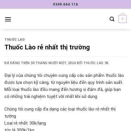
Chuyển
0349.664.116
đến
nội
0
dung
THUỐC LÀO
Thuốc Lào rẻ nhất thị trường
ĐÃ ĐĂNG TRÊN
30 THÁNG MƯỜI MỘT, 2024
BỞI
THUỐC LÀO 36
Đại lý của chúng tôi chuyên cung cấp các sản phẩm thuốc lào
được lựa chọn kỹ càng, từ nguyên liệu đến quy trình sản xuất.
Mỗi loại thuốc lào đều mang đến hương vị đậm đà, giúp bạn
có những trải nghiệm tuyệt vời nhất khi sử dụng.
Chúng tôi cung cấp đa dạng các loại thuốc lào rẻ nhất thị
tường
Loại rẻ nhất: 30k/lạng
tức là 300k/1kg