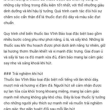
những cây trồng trong điều kiện tốt nhất, với thổ nhưỡng giàu
dinh dưỡng và khí hậu lý tưởng. Quá trình canh tác đòi hỏi sự
chăm sóc cẩn thận để lá thuốc đạt độ dày và màu sắc đạt
chuẩn.
Quy trình chế biến thuốc lào Vĩnh Bảo loại đặc biệt bao gồm
nhiều bước công phu như phơi nắng, ủ lá, và sấy khô. Những lá
thuốc sau khi thu hoạch được phơi dưới ánh nắng tự nhiên, giữ
lại hương thơm thuần khiết và vị mạnh đặc trưng. Giai đoạn ủ
và sấy lá tạo ra độ mạnh vừa đủ, đảm bảo mang lại cảm giác
say nhẹ và sảng khoái khi hút.
### Trải nghiệm khi hút
Thuốc lào Vĩnh Bảo loại đặc biệt nổi tiếng với làn khói dày,
mượt mà và hương vị đậm đà. Người hút sẽ cảm nhận được
sự lan tỏa của khói trong khoang miệng, mang lại cảm giác
mạnh mẽ nhưng không gây khó chịu. Đây là loại thuốc lý tưởng
cho những người yêu thích sự mạnh mẽ và muốn trải nghiệm
cảm giác thư giãn tuyệt đối sau mỗi lần hút.