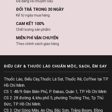
Đa dạng và chuyên sâu
ĐỔI TRẢ TRONG 30 NGÀY
Kể từ ngày mua hàng
CAM KẾT 100%
Chất lượng sản phẩm
MIỄN PHÍ VẬN CHUYỂN
Theo chính sách giao hàng
ĐIẾU CÀY & THUỐC LÀO CHUẨN MỘC, SẠCH, ÊM SAY
Thuốc Lào, Điếu Cày,Thuốc Lá Sợi, Thuốc Rê, Coffee tại TP.
Hồ Chí Minh.
CS 1: 48/9 Điện Biên Phủ, P. Đakao, Quận 1, TP. Hồ Chí Minh
CS 2: 28 đường 4, khu phố 5, phường Trường Thọ, Tp Thủ
Đức, TP. Hồ Chí Minh.
CS 3: Chợ Sông Mây, An Chu, Bắc Sơn, Trảng Boom, Đồng