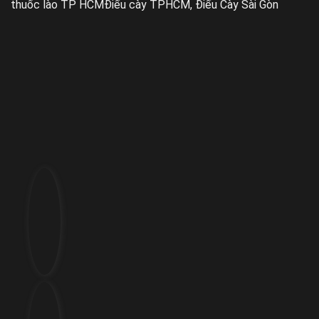
thuốc lào TP HCM
Điếu cày TPHCM, Điếu Cày Sài Gòn