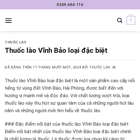
Chuyển
0349.664.116
đến
nội
0
dung
THUỐC LÀO
Thuốc lào Vĩnh Bảo loại đặc biệt
ĐÃ ĐĂNG TRÊN
17 THÁNG MƯỜI MỘT, 2024
BỞI
THUỐC LÀO 36
Thuốc lào Vĩnh Bảo loại đặc biệt là một sản phẩm cao cấp nổi
tiếng từ vùng đất Vĩnh Bảo, Hải Phòng, được biết đến với
hương vị mạnh mẽ và độc đáo. Với chất lượng vượt trội, loại
thuốc lào này thu hút sự quan tâm của cả những người hút lâu
năm và những người mới tìm hiểu về thuốc lào.
### Đặc điểm nổi bật của thuốc lào Vĩnh Bảo loại đặc biệt
Điểm nổi bật nhất của thuốc lào Vĩnh Bảo loại đặc biệt chính
là chất lượng lá thuốc. Lá thuốc được lựa chọn kỹ càng từ