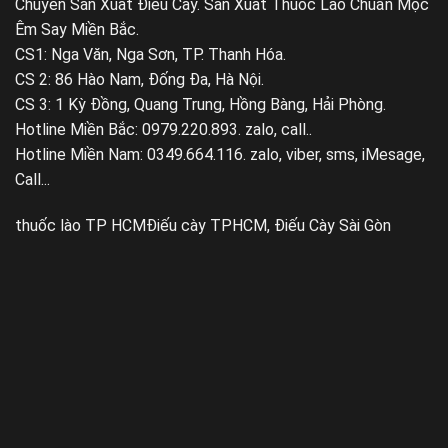
Chuyên Sản Xuất Điếu Cày. Sản Xuất Thuốc Lào Chuẩn Mộc
Êm Say Miền Bắc.
CS1: Nga Văn, Nga Sơn, TP. Thanh Hóa.
CS 2: 86 Hào Nam, Đống Đa, Hà Nội.
CS 3: 1 Kỳ Đồng, Quang Trung, Hồng Bàng, Hải Phòng.
Hotline Miền Bắc: 0979.220.893. zalo, call..
Hotline Miền Nam: 0349.664.116. zalo, viber, sms, iMesage,
Call...
thuốc lào TP HCM
Điếu cày TPHCM, Điếu Cày Sài Gòn