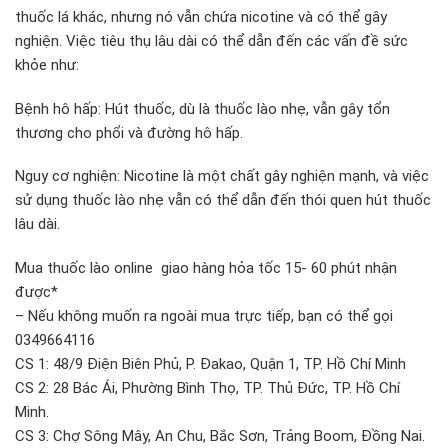
thuốc lá khác, nhưng nó vẫn chứa nicotine và có thể gây
nghiện. Việc tiêu thụ lâu dài có thể dẫn đến các vấn đề sức
khỏe như:
Bệnh hô hấp: Hút thuốc, dù là thuốc lào nhẹ, vẫn gây tổn
thương cho phổi và đường hô hấp.
Nguy cơ nghiện: Nicotine là một chất gây nghiện mạnh, và việc
sử dụng thuốc lào nhẹ vẫn có thể dẫn đến thói quen hút thuốc
lâu dài.
Mua thuốc lào online giao hàng hỏa tốc 15- 60 phút nhận
được*
– Nếu không muốn ra ngoài mua trực tiếp, bạn có thể gọi
0349664116
CS 1: 48/9 Điện Biên Phủ, P. Đakao, Quận 1, TP. Hồ Chí Minh
CS 2: 28 Bác Ái, Phường Bình Thọ, TP. Thủ Đức, TP. Hồ Chí
Minh.
CS 3: Chợ Sông Mây, An Chu, Bắc Sơn, Trảng Boom, Đồng Nai.