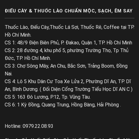
ĐIẾU CÀY & THUỐC LÀO CHUẨN MỘC, SẠCH, ÊM SAY
Thuốc Lào, Điếu Cày,Thuốc Lá Sợi, Thuốc Rê, Coffee tại TP.
Hồ Chí Minh.
CS 1: 48/9 Điện Biên Phủ, P. Đakao, Quận 1, TP. Hồ Chí Minh
CS 2: 28 đường 4, khu phố 5, phường Trường Thọ, Tp Thủ
Đức, TP. Hồ Chí Minh.
CS 3: Chợ Sông Mây, An Chu, Bắc Sơn, Trảng Boom, Đồng
Nai.
CS 4: Lô 5 Khu Dân Cư Toa Xe Lửa 2, Phường Dĩ An, TP. Dĩ
An, Bình Dương. ( Đối Diện Cổng Trường Tiểu Học Dĩ AN C )
CS 5: 163 Đô Lương, P.12, Tp. Vũng Tàu.
CS 6: 1 Kỳ Đồng, Quang Trung, Hồng Bàng, Hải Phòng .
Hotline: 0979.22.08.93