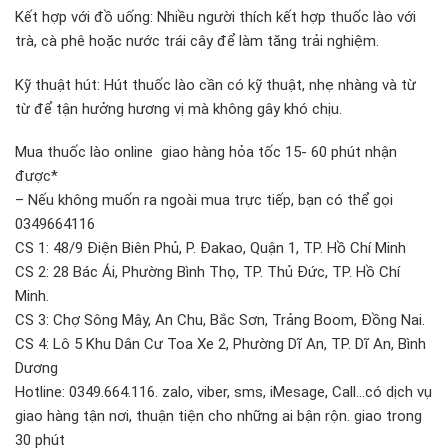
Kết hợp với đồ uống: Nhiều người thích kết hợp thuốc lào với
trà, cà phê hoặc nước trái cây để làm tăng trải nghiệm.
Kỹ thuật hút: Hút thuốc lào cần có kỹ thuật, nhẹ nhàng và từ
từ để tận hưởng hương vị mà không gây khó chịu.
Mua thuốc lào online giao hàng hỏa tốc 15- 60 phút nhận
được*
– Nếu không muốn ra ngoài mua trực tiếp, bạn có thể gọi
0349664116
CS 1: 48/9 Điện Biên Phủ, P. Đakao, Quận 1, TP. Hồ Chí Minh
CS 2: 28 Bác Ái, Phường Bình Thọ, TP. Thủ Đức, TP. Hồ Chí
Minh.
CS 3: Chợ Sông Mây, An Chu, Bắc Sơn, Trảng Boom, Đồng Nai.
CS 4: Lô 5 Khu Dân Cư Toa Xe 2, Phường Dĩ An, TP. Dĩ An, Bình
Dương
Hotline: 0349.664.116. zalo, viber, sms, iMesage, Call…có dịch vụ
giao hàng tận nơi, thuận tiện cho những ai bận rộn. giao trong
30 phút