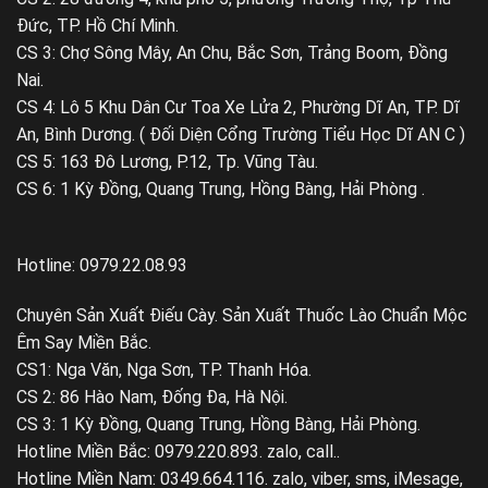
Đức, TP. Hồ Chí Minh.
CS 3: Chợ Sông Mây, An Chu, Bắc Sơn, Trảng Boom, Đồng
Nai.
CS 4: Lô 5 Khu Dân Cư Toa Xe Lửa 2, Phường Dĩ An, TP. Dĩ
An, Bình Dương. ( Đối Diện Cổng Trường Tiểu Học Dĩ AN C )
CS 5: 163 Đô Lương, P.12, Tp. Vũng Tàu.
CS 6: 1 Kỳ Đồng, Quang Trung, Hồng Bàng, Hải Phòng .
Hotline: 0979.22.08.93
Chuyên Sản Xuất Điếu Cày. Sản Xuất Thuốc Lào Chuẩn Mộc
Êm Say Miền Bắc.
CS1: Nga Văn, Nga Sơn, TP. Thanh Hóa.
CS 2: 86 Hào Nam, Đống Đa, Hà Nội.
CS 3: 1 Kỳ Đồng, Quang Trung, Hồng Bàng, Hải Phòng.
Hotline Miền Bắc: 0979.220.893. zalo, call..
Hotline Miền Nam: 0349.664.116. zalo, viber, sms, iMesage,