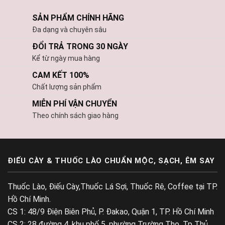
SẢN PHẨM CHÍNH HÃNG
Đa dạng và chuyên sâu
ĐỔI TRẢ TRONG 30 NGÀY
Kể từ ngày mua hàng
CAM KẾT 100%
Chất lượng sản phẩm
MIỄN PHÍ VẬN CHUYỂN
Theo chính sách giao hàng
ĐIẾU CÀY & THUỐC LÀO CHUẨN MỘC, SẠCH, ÊM SAY
Thuốc Lào, Điếu Cày,Thuốc Lá Sợi, Thuốc Rê, Coffee tại TP.
Hồ Chí Minh.
CS 1: 48/9 Điện Biên Phủ, P. Đakao, Quận 1, TP. Hồ Chí Minh
CS 2: 28 đường 4, khu phố 5, phường Trường Thọ, Tp Thủ