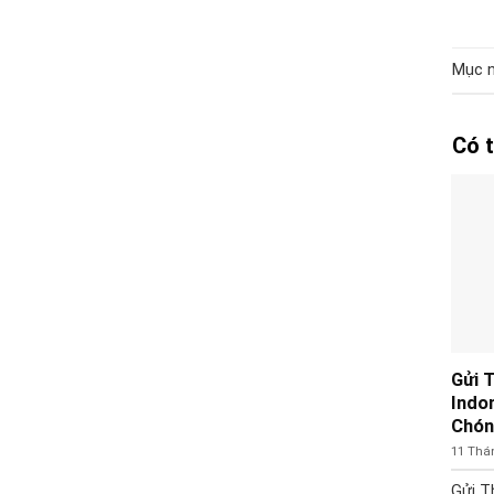
Mục n
Có 
Gửi 
Indo
Chón
11 Thá
Gửi T