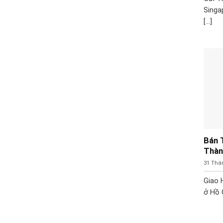
Singa
[...]
Bán 
Thàn
31 Thá
Giao 
ở Hồ C