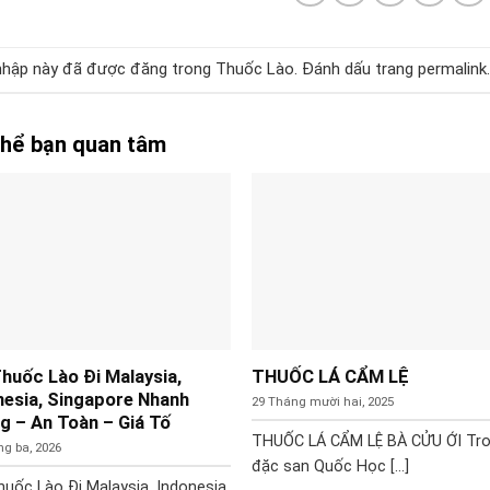
hập này đã được đăng trong
Thuốc Lào
. Đánh dấu trang
permalink
.
thể bạn quan tâm
Thuốc Lào Đi Malaysia,
THUỐC LÁ CẨM LỆ
nesia, Singapore Nhanh
29 Tháng mười hai, 2025
g – An Toàn – Giá Tố
THUỐC LÁ CẨM LỆ BÀ CỬU ỚI Tr
ng ba, 2026
đặc san Quốc Học [...]
huốc Lào Đi Malaysia, Indonesia,