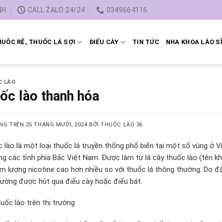
NH
CALL ZALO 24/24
0349664116
UÔC RÊ, THUỐC LÁ SỢI
ĐIẾU CÀY
TIN TỨC
NHA KHOA LÀO S
C LÀO
ốc lào thanh hóa
NG TRÊN
25 THÁNG MƯỜI, 2024
BỞI
THUỐC LÀO 36
 lào là một loại thuốc lá truyền thống phổ biến tại một số vùng ở
ong các tỉnh phía Bắc Việt Nam. Được làm từ lá cây thuốc lào (tên kho
m lượng nicotine cao hơn nhiều so với thuốc lá thông thường. Do đ
hường được hút qua điếu cày hoặc điếu bát.
huốc lào trên thị trường