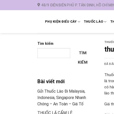
Chuyển
48/9 ĐIỆN BIÊN PHỦ P. TÂN ĐỊNH, HỒ CHÍ MI
đến
nội
dung
PHỤ KIỆN ĐIẾU CÀY
THUỐC LÀO
TH
THUỐ
Tìm kiếm
thu
TÌM
KIẾM
ĐÃ ĐĂ
Thuốc
Bài viết mới
là tr
có hà
Gửi Thuốc Lào Đi Malaysia,
lào t
Indonesia, Singapore Nhanh
Chóng – An Toàn – Giá Tố
Giá t
THUỐC LÁ CẨM LỆ