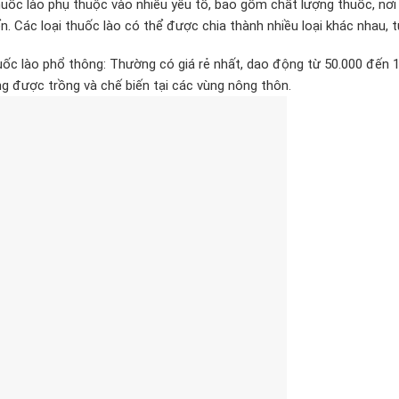
huốc lào phụ thuộc vào nhiều yếu tố, bao gồm chất lượng thuốc, nơi 
n. Các loại thuốc lào có thể được chia thành nhiều loại khác nhau, t
uốc lào phổ thông: Thường có giá rẻ nhất, dao động từ 50.000 đến 
g được trồng và chế biến tại các vùng nông thôn.