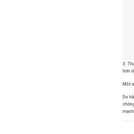
3. Th
hơn d
Một s
Do hà
chóng
mạch