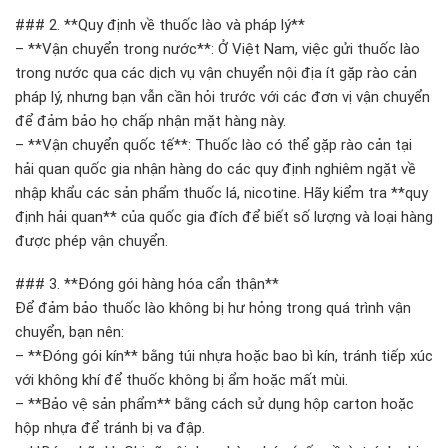
### 2. **Quy định về thuốc lào và pháp lý**
– **Vận chuyển trong nước**: Ở Việt Nam, việc gửi thuốc lào
trong nước qua các dịch vụ vận chuyển nội địa ít gặp rào cản
pháp lý, nhưng bạn vẫn cần hỏi trước với các đơn vị vận chuyển
để đảm bảo họ chấp nhận mặt hàng này.
– **Vận chuyển quốc tế**: Thuốc lào có thể gặp rào cản tại
hải quan quốc gia nhận hàng do các quy định nghiêm ngặt về
nhập khẩu các sản phẩm thuốc lá, nicotine. Hãy kiểm tra **quy
định hải quan** của quốc gia đích để biết số lượng và loại hàng
được phép vận chuyển.
### 3. **Đóng gói hàng hóa cẩn thận**
Để đảm bảo thuốc lào không bị hư hỏng trong quá trình vận
chuyển, bạn nên:
– **Đóng gói kín** bằng túi nhựa hoặc bao bì kín, tránh tiếp xúc
với không khí để thuốc không bị ẩm hoặc mất mùi.
– **Bảo vệ sản phẩm** bằng cách sử dụng hộp carton hoặc
hộp nhựa để tránh bị va đập.