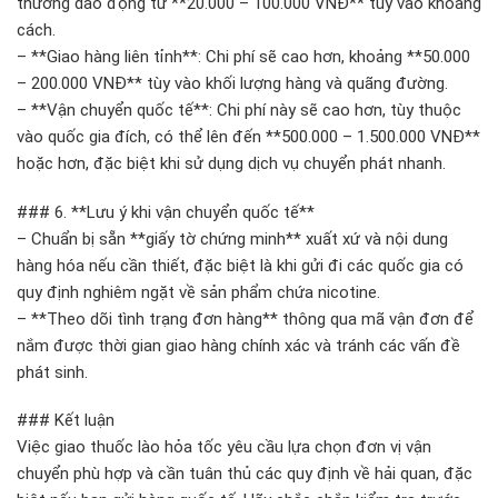
thường dao động từ **20.000 – 100.000 VNĐ** tùy vào khoảng
cách.
– **Giao hàng liên tỉnh**: Chi phí sẽ cao hơn, khoảng **50.000
– 200.000 VNĐ** tùy vào khối lượng hàng và quãng đường.
– **Vận chuyển quốc tế**: Chi phí này sẽ cao hơn, tùy thuộc
vào quốc gia đích, có thể lên đến **500.000 – 1.500.000 VNĐ**
hoặc hơn, đặc biệt khi sử dụng dịch vụ chuyển phát nhanh.
### 6. **Lưu ý khi vận chuyển quốc tế**
– Chuẩn bị sẵn **giấy tờ chứng minh** xuất xứ và nội dung
hàng hóa nếu cần thiết, đặc biệt là khi gửi đi các quốc gia có
quy định nghiêm ngặt về sản phẩm chứa nicotine.
– **Theo dõi tình trạng đơn hàng** thông qua mã vận đơn để
nắm được thời gian giao hàng chính xác và tránh các vấn đề
phát sinh.
### Kết luận
Việc giao thuốc lào hỏa tốc yêu cầu lựa chọn đơn vị vận
chuyển phù hợp và cần tuân thủ các quy định về hải quan, đặc