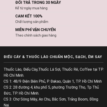
ĐỔI TRẢ TRONG 30 NGÀY
Kể từ ngày mua hàng
CAM KẾT 100%
Chất lượng sản phẩm
MIỄN PHÍ VẬN CHUYỂN
Theo chính sách giao hàng
ĐIẾU CÀY & THUỐC LÀO CHUẨN MỘC, SẠCH, ÊM SAY
Thuốc Lào, Điếu Cày,Thuốc Lá Sợi, Thuốc Rê, Coffee tại TP.
Hồ Chí Minh.
CS 1: 48/9 Điện Biên Phủ, P. Đakao, Quận 1, TP. Hồ Chí Minh
CS 2: 28 đường 4, khu phố 5, phường Trường Thọ, Tp Thủ
Đức, TP. Hồ Chí Minh.
CS 3: Chợ Sông Mây, An Chu, Bắc Sơn, Trảng Boom, Đồng
Nai.