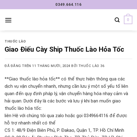
Chuyển
0349.664.116
đến
nội
0
dung
THUỐC LÀO
Giao Điếu Cày Ship Thuốc Lào Hỏa Tốc
ĐÃ ĐĂNG TRÊN
11 THÁNG MƯỜI, 2024
BỞI
THUỐC LÀO 36
**Giao thuốc lào hỏa tốc** có thể thực hiện thông qua các
dịch vụ vận chuyển nhanh, nhưng cần lưu ý một số yếu tố liên
quan đến quy định pháp lý, vận chuyển hàng hóa nhạy cảm và
hải quan. Dưới đây là các bước và lưu ý khi bạn muốn giao
thuốc lào hỏa tốc:
liên Hệ với chúng tôi qua zalo hoặc gọi 0349664116 để được
hỗ trợ nhanh nhất có thể
CS 1: 48/9 Điện Biên Phủ, P. Đakao, Quận 1, TP. Hồ Chí Minh