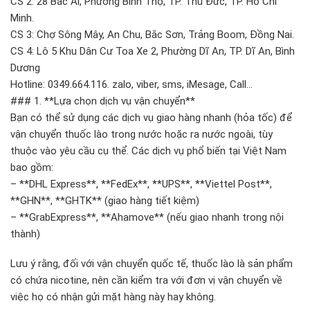
CS 2: 28 Bác Ái, Phường Bình Thọ, TP. Thủ Đức, TP. Hồ Chí
Minh.
CS 3: Chợ Sông Mây, An Chu, Bắc Sơn, Trảng Boom, Đồng Nai.
CS 4: Lô 5 Khu Dân Cư Toa Xe 2, Phường Dĩ An, TP. Dĩ An, Bình
Dương
Hotline: 0349.664.116. zalo, viber, sms, iMesage, Call…
### 1. **Lựa chọn dịch vụ vận chuyển**
Bạn có thể sử dụng các dịch vụ giao hàng nhanh (hỏa tốc) để
vận chuyển thuốc lào trong nước hoặc ra nước ngoài, tùy
thuộc vào yêu cầu cụ thể. Các dịch vụ phổ biến tại Việt Nam
bao gồm:
– **DHL Express**, **FedEx**, **UPS**, **Viettel Post**,
**GHN**, **GHTK** (giao hàng tiết kiệm)
– **GrabExpress**, **Ahamove** (nếu giao nhanh trong nội
thành)
Lưu ý rằng, đối với vận chuyển quốc tế, thuốc lào là sản phẩm
có chứa nicotine, nên cần kiểm tra với đơn vị vận chuyển về
việc họ có nhận gửi mặt hàng này hay không.