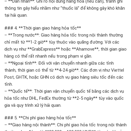
– **Dán nhãn**: Ghi rõ nội dung hàng hóa (nếu cần), tránh ghi
thông tin gây hiểu nhầm như “thuốc lá” để không gây khó khăn
tại hải quan.
### 4. **Thời gian giao hàng hỏa tốc**
– **Trong nước**: Giao hàng hỏa tốc trong nội thành thường
chỉ mất từ **1-2 giờ** tùy thuộc vào quãng đường. Với các
dịch vụ như **GrabExpress** hoặc **Ahamove**, thời gian giao
hàng có thể rất nhanh nếu trong phạm vi gần.
– **Ngoại tỉnh**: Đối với vận chuyển nhanh giữa các tỉnh
thành, thời gian có thể từ **4-24 giờ**. Các đơn vị như Viettel
Post, GHTK, hoặc GHN có dịch vụ giao hàng siêu tốc đến các
tỉnh.
– **Quốc tế**: Thời gian vận chuyển quốc tế bằng các dịch vụ
hỏa tốc như DHL, FedEx thường từ **2-5 ngày** tùy vào quốc
gia và quy trình xử lý hải quan.
### 5. **Chi phí giao hàng hỏa tốc**
– **Giao hàng nội thành**: Chi phí giao hỏa tốc trong nội thành