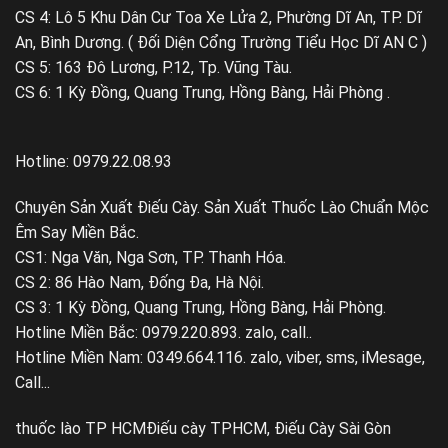
CS 4: Lô 5 Khu Dân Cư Toa Xe Lửa 2, Phường Dĩ An, TP. Dĩ
An, Bình Dương. ( Đối Diện Cổng Trường Tiểu Học Dĩ AN C )
CS 5: 163 Đô Lương, P.12, Tp. Vũng Tàu.
CS 6: 1 Kỳ Đồng, Quang Trung, Hồng Bàng, Hải Phòng .
Hotline: 0979.22.08.93
Chuyên Sản Xuất Điếu Cày. Sản Xuất Thuốc Lào Chuẩn Mộc
Êm Say Miền Bắc.
CS1: Nga Văn, Nga Sơn, TP. Thanh Hóa.
CS 2: 86 Hào Nam, Đống Đa, Hà Nội.
CS 3: 1 Kỳ Đồng, Quang Trung, Hồng Bàng, Hải Phòng.
Hotline Miền Bắc: 0979.220.893. zalo, call..
Hotline Miền Nam: 0349.664.116. zalo, viber, sms, iMesage,
Call...
thuốc lào TP HCM
Điếu cày TPHCM, Điếu Cày Sài Gòn