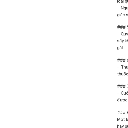
loại 
– Ngư
giác 
### 5
– Quy
sấy k
gắt.
### 6
– Thu
thuốc
### 7
– Cuố
được 
### K
Một l
hay q