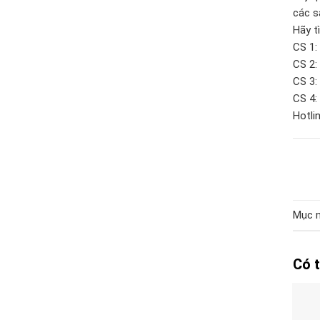
các s
Hãy t
CS 1:
CS 2:
CS 3:
CS 4:
Hotlin
Mục n
Có 