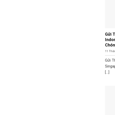
Gửi 
Indo
Chón
11 Thá
Gửi T
Singa
[...]