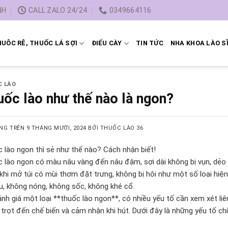
NH
CALL ZALO 24/24
0349664116
UÔC RÊ, THUỐC LÁ SỢI
ĐIẾU CÀY
TIN TỨC
NHA KHOA LÀO S
C LÀO
ốc lào như thế nào là ngon?
NG TRÊN
9 THÁNG MƯỜI, 2024
BỞI
THUỐC LÀO 36
 lào ngon thì sẻ như thế nào? Cách nhận biết!
 lào ngon có màu nâu vàng đến nâu đậm, sợi dài không bị vụn, dẻo d
khi mở túi có mùi thơm đặt trưng, không bị hôi như một số loại hiện
u, không nóng, không sốc, không khé cổ.
nh giá một loại **thuốc lào ngon**, có nhiều yếu tố cần xem xét liê
 trọt đến chế biến và cảm nhận khi hút. Dưới đây là những yếu tố chí