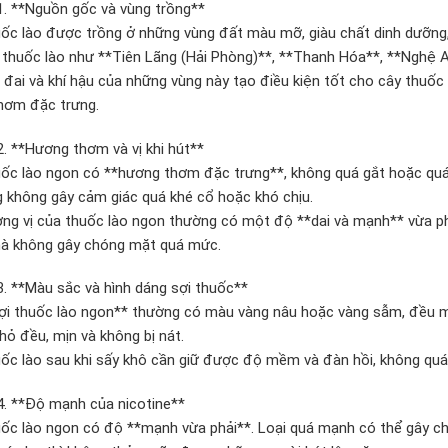
. **Nguồn gốc và vùng trồng**
ốc lào được trồng ở những vùng đất màu mỡ, giàu chất dinh dưỡng,
 thuốc lào như **Tiên Lãng (Hải Phòng)**, **Thanh Hóa**, **Nghệ 
 đai và khí hậu của những vùng này tạo điều kiện tốt cho cây thuốc
hơm đặc trưng.
. **Hương thơm và vị khi hút**
ốc lào ngon có **hương thơm đặc trưng**, không quá gắt hoặc quá 
 không gây cảm giác quá khé cổ hoặc khó chịu.
ng vị của thuốc lào ngon thường có một độ **dai và mạnh** vừa ph
à không gây chóng mặt quá mức.
. **Màu sắc và hình dáng sợi thuốc**
ợi thuốc lào ngon** thường có màu vàng nâu hoặc vàng sẫm, đều m
nhỏ đều, mịn và không bị nát.
ốc lào sau khi sấy khô cần giữ được độ mềm và đàn hồi, không quá
. **Độ mạnh của nicotine**
ốc lào ngon có độ **mạnh vừa phải**. Loại quá mạnh có thể gây ch