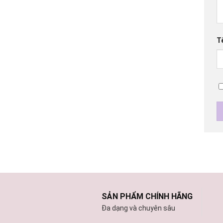
T
SẢN PHẨM CHÍNH HÃNG
Đa dạng và chuyên sâu