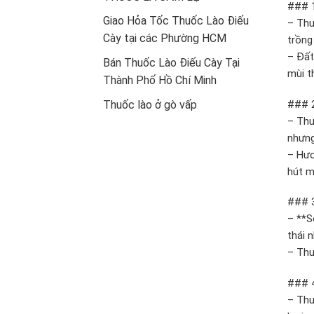
### 1
Giao Hỏa Tốc Thuốc Lào Điếu
– Thu
Cày tại các Phường HCM
trồng
– Đất
Bán Thuốc Lào Điếu Cày Tại
mùi t
Thành Phố Hồ Chí Minh
### 2
Thuốc lào ở gò vấp
– Thu
nhưng
– Hươ
hút m
### 3
– **S
thái 
– Thu
### 4
– Thu