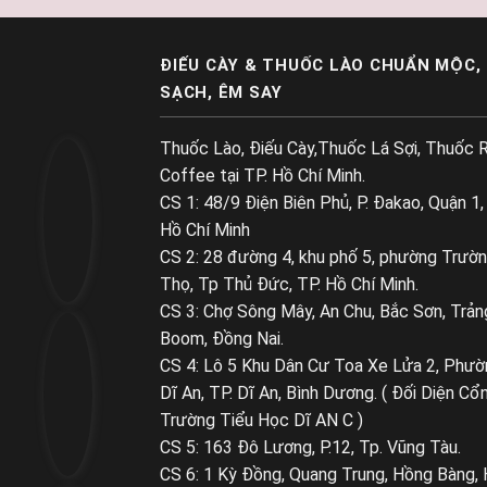
ĐIẾU CÀY & THUỐC LÀO CHUẨN MỘC,
SẠCH, ÊM SAY
Thuốc Lào, Điếu Cày,Thuốc Lá Sợi, Thuốc R
Coffee tại TP. Hồ Chí Minh.
CS 1: 48/9 Điện Biên Phủ, P. Đakao, Quận 1,
Hồ Chí Minh
CS 2: 28 đường 4, khu phố 5, phường Trườ
Thọ, Tp Thủ Đức, TP. Hồ Chí Minh.
CS 3: Chợ Sông Mây, An Chu, Bắc Sơn, Trản
Boom, Đồng Nai.
CS 4: Lô 5 Khu Dân Cư Toa Xe Lửa 2, Phườ
Dĩ An, TP. Dĩ An, Bình Dương. ( Đối Diện Cổ
Trường Tiểu Học Dĩ AN C )
CS 5: 163 Đô Lương, P.12, Tp. Vũng Tàu.
CS 6: 1 Kỳ Đồng, Quang Trung, Hồng Bàng, 