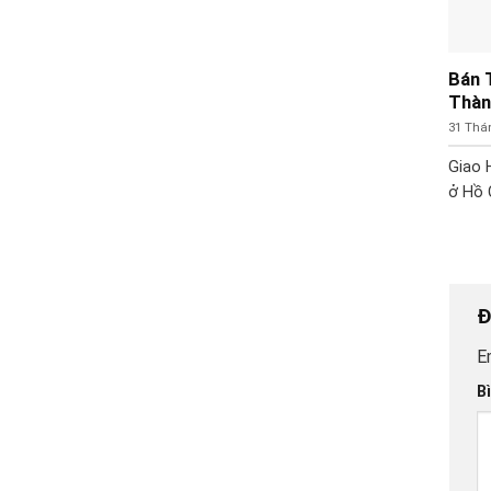
Bán 
Thàn
31 Thá
Giao 
ở Hồ C
Đ
E
B