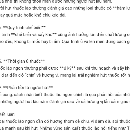
quá nhẹ thì không thỏa mãn được những người hút lâu năm.
ời hút thuốc lào thường đánh giá cao những loại thuốc có **hàm l
say quá mức hoặc khó chịu kéo dài.
. **Quy trình chế biến**
 trình **chế biến và sấy khô** cũng ảnh hưởng lớn đến chất lượng 
hô đều, không bị mốc hay bị ẩm. Quá trình ủ và lên men đúng cách 
. **Thời gian ủ thuốc**
ốc lào ngon thường phải được **ủ kỹ** sau khi thu hoạch và sấy khô
 đạt đến độ “chín” về hương vị, mang lại trải nghiệm hút thuốc tốt h
. **Phản hồi từ người hút**
i cùng, cách nhận biết thuốc lào ngon chính là qua phản hồi của n
những người hút lâu năm đánh giá cao về cả hương vị lẫn cảm giác s
ết luận:
oại thuốc lào ngon cần có hương thơm dễ chịu, vị đậm đà, sợi thuố
uá mạnh sau khi hút. Những vùng sản xuất thuốc lào nổi tiếng như 