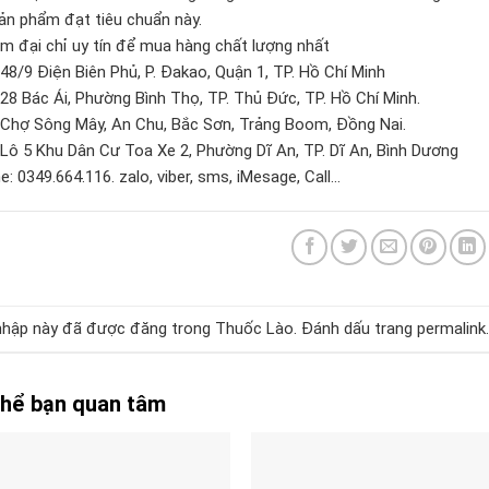
ản phẩm đạt tiêu chuẩn này.
ìm đại chỉ uy tín để mua hàng chất lượng nhất
 48/9 Điện Biên Phủ, P. Đakao, Quận 1, TP. Hồ Chí Minh
 28 Bác Ái, Phường Bình Thọ, TP. Thủ Đức, TP. Hồ Chí Minh.
 Chợ Sông Mây, An Chu, Bắc Sơn, Trảng Boom, Đồng Nai.
 Lô 5 Khu Dân Cư Toa Xe 2, Phường Dĩ An, TP. Dĩ An, Bình Dương
e: 0349.664.116. zalo, viber, sms, iMesage, Call…
hập này đã được đăng trong
Thuốc Lào
. Đánh dấu trang
permalink
.
thể bạn quan tâm