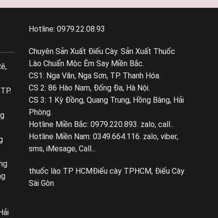
Hotline: 0979.22.08.93
Chuyên Sản Xuất Điếu Cày. Sản Xuất Thuốc
Lào Chuẩn Mộc Êm Say Miền Bắc.
ê,
CS1: Nga Văn, Nga Sơn, TP. Thanh Hóa.
CS 2: 86 Hào Nam, Đống Đa, Hà Nội.
 TP.
CS 3: 1 Kỳ Đồng, Quang Trung, Hồng Bàng, Hải
Phòng.
ng
Hotline Miền Bắc: 0979.220.893. zalo, call..
Hotline Miền Nam: 0349.664.116. zalo, viber,
g
sms, iMesage, Call...
ng
thuốc lào TP HCM
Điếu cày TPHCM, Điếu Cày
ng
Sài Gòn
Hải