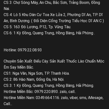
CS 3: Chợ Sông Mây, An Chu, Bắc Sơn, Trảng Boom, Đồng
Nai.
CS 4: Lô 5 Khu Dân Cư Toa Xe Lửa 2, Phường Dĩ An, TP. Dĩ
An, Bình Dương. ( Đối Diện Cổng Trường Tiểu Học Dĩ AN C )
CS 5: 163 Đô Lương, P.12, Tp. Vũng Tàu.
CS 6: 1 Kỳ Đồng, Quang Trung, Hồng Bàng, Hải Phòng .
Hotline: 0979.22.08.93
Chuyên Sản Xuất Điếu Cày. Sản Xuất Thuốc Lào Chuẩn Mộc
Êm Say Miền Bắc.
CS1: Nga Văn, Nga Sơn, TP. Thanh Hóa.
CS 2: 86 Hào Nam, Đống Đa, Hà Nội.
CS 3: 1 Kỳ Đồng, Quang Trung, Hồng Bàng, Hải Phòng.
Hotline Miền Bắc: 0979.220.893. zalo, call..
Hotline Miền Nam: 0349.664.116. zalo, viber, sms, iMesage,
Call...