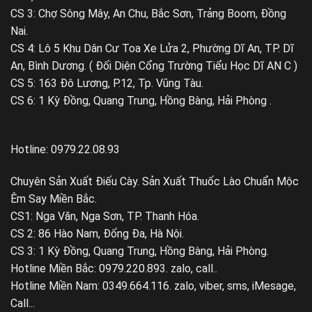
CS 3: Chợ Sông Mây, An Chu, Bắc Sơn, Trảng Boom, Đồng
Nai.
CS 4: Lô 5 Khu Dân Cư Toa Xe Lửa 2, Phường Dĩ An, TP. Dĩ
An, Bình Dương. ( Đối Diện Cổng Trường Tiểu Học Dĩ AN C )
CS 5: 163 Đô Lương, P.12, Tp. Vũng Tàu.
CS 6: 1 Kỳ Đồng, Quang Trung, Hồng Bàng, Hải Phòng .
Hotline: 0979.22.08.93
Chuyên Sản Xuất Điếu Cày. Sản Xuất Thuốc Lào Chuẩn Mộc
Êm Say Miền Bắc.
CS1: Nga Văn, Nga Sơn, TP. Thanh Hóa.
CS 2: 86 Hào Nam, Đống Đa, Hà Nội.
CS 3: 1 Kỳ Đồng, Quang Trung, Hồng Bàng, Hải Phòng.
Hotline Miền Bắc: 0979.220.893. zalo, call..
Hotline Miền Nam: 0349.664.116. zalo, viber, sms, iMesage,
Call...