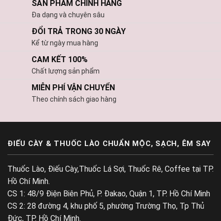
SẢN PHẨM CHÍNH HÃNG
Đa dạng và chuyên sâu
ĐỔI TRẢ TRONG 30 NGÀY
Kể từ ngày mua hàng
CAM KẾT 100%
Chất lượng sản phẩm
MIỄN PHÍ VẬN CHUYỂN
Theo chính sách giao hàng
ĐIẾU CÀY & THUỐC LÀO CHUẨN MỘC, SẠCH, ÊM SAY
Thuốc Lào, Điếu Cày,Thuốc Lá Sợi, Thuốc Rê, Coffee tại TP.
Hồ Chí Minh.
CS 1: 48/9 Điện Biên Phủ, P. Đakao, Quận 1, TP. Hồ Chí Minh
CS 2: 28 đường 4, khu phố 5, phường Trường Thọ, Tp Thủ
Đức, TP. Hồ Chí Minh.