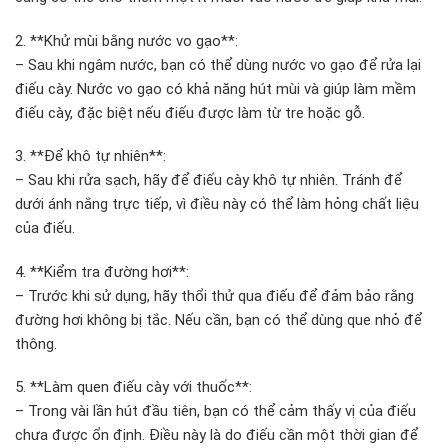
2. **Khử mùi bằng nước vo gạo**:
– Sau khi ngâm nước, bạn có thể dùng nước vo gạo để rửa lại
điếu cày. Nước vo gạo có khả năng hút mùi và giúp làm mềm
điếu cày, đặc biệt nếu điếu được làm từ tre hoặc gỗ.
3. **Để khô tự nhiên**:
– Sau khi rửa sạch, hãy để điếu cày khô tự nhiên. Tránh để
dưới ánh nắng trực tiếp, vì điều này có thể làm hỏng chất liệu
của điếu.
4. **Kiểm tra đường hơi**:
– Trước khi sử dụng, hãy thổi thử qua điếu để đảm bảo rằng
đường hơi không bị tắc. Nếu cần, bạn có thể dùng que nhỏ để
thông.
5. **Làm quen điếu cày với thuốc**:
– Trong vài lần hút đầu tiên, bạn có thể cảm thấy vị của điếu
chưa được ổn định. Điều này là do điếu cần một thời gian để