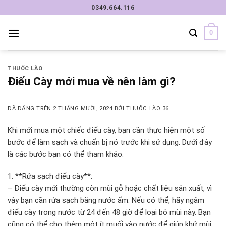
Chuyển
0349.664.116
đến
nội
0
dung
THUỐC LÀO
Điếu Cày mới mua về nên làm gì?
ĐÃ ĐĂNG TRÊN
2 THÁNG MƯỜI, 2024
BỞI
THUỐC LÀO 36
Khi mới mua một chiếc điếu cày, bạn cần thực hiện một số
bước để làm sạch và chuẩn bị nó trước khi sử dụng. Dưới đây
là các bước bạn có thể tham khảo:
1. **Rửa sạch điếu cày**:
– Điếu cày mới thường còn mùi gỗ hoặc chất liệu sản xuất, vì
vậy bạn cần rửa sạch bằng nước ấm. Nếu có thể, hãy ngâm
điếu cày trong nước từ 24 đến 48 giờ để loại bỏ mùi này. Bạn
cũng có thể cho thêm một ít muối vào nước để giúp khử mùi.