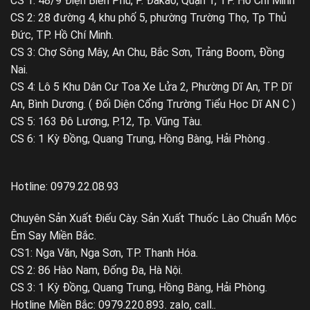
CS 1: 48/9 Điện Biên Phủ, P. Đakao, Quận 1, TP. Hồ Chí Minh
CS 2: 28 đường 4, khu phố 5, phường Trường Thọ, Tp Thủ
Đức, TP. Hồ Chí Minh.
CS 3: Chợ Sông Mây, An Chu, Bắc Sơn, Trảng Boom, Đồng
Nai.
CS 4: Lô 5 Khu Dân Cư Toa Xe Lửa 2, Phường Dĩ An, TP. Dĩ
An, Bình Dương. ( Đối Diện Cổng Trường Tiểu Học Dĩ AN C )
CS 5: 163 Đô Lương, P.12, Tp. Vũng Tàu.
CS 6: 1 Kỳ Đồng, Quang Trung, Hồng Bàng, Hải Phòng .
Hotline: 0979.22.08.93
Chuyên Sản Xuất Điếu Cày. Sản Xuất Thuốc Lào Chuẩn Mộc
Êm Say Miền Bắc.
CS1: Nga Văn, Nga Sơn, TP. Thanh Hóa.
CS 2: 86 Hào Nam, Đống Đa, Hà Nội.
CS 3: 1 Kỳ Đồng, Quang Trung, Hồng Bàng, Hải Phòng.
Hotline Miền Bắc: 0979.220.893. zalo, call..