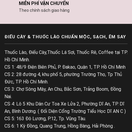
MIỄN PHÍ VẬN CHUYỂN
Theo chính sách giao hàng
ĐIẾU CÀY & THUỐC LÀO CHUẨN MỘC, SẠCH, ÊM SAY
Thuốc Lào, Điếu Cày,Thuốc Lá Sợi, Thuốc Rê, Coffee tại TP.
Hồ Chí Minh.
CS 1: 48/9 Điện Biên Phủ, P. Đakao, Quận 1, TP. Hồ Chí Minh
CS 2: 28 đường 4, khu phố 5, phường Trường Thọ, Tp Thủ
Đức, TP. Hồ Chí Minh.
CS 3: Chợ Sông Mây, An Chu, Bắc Sơn, Trảng Boom, Đồng
Nai.
CS 4: Lô 5 Khu Dân Cư Toa Xe Lửa 2, Phường Dĩ An, TP. Dĩ
An, Bình Dương. ( Đối Diện Cổng Trường Tiểu Học Dĩ AN C )
CS 5: 163 Đô Lương, P.12, Tp. Vũng Tàu.
CS 6: 1 Kỳ Đồng, Quang Trung, Hồng Bàng, Hải Phòng .