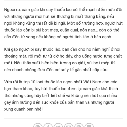
Ngoài ra, cảm giác khi say thuốc lào có thể mạnh đến mức đối
với những người mới hút sẽ thường bị mất thăng bằng, nếu
ngồi không vững thì rất dễ bị ngã. Một số trường hợp, người hút
thuốc lào còn bị sùi bọt mép, quằn quại, nôn nao… còn có thể
dẫn đến tử vong nếu không có người tỉnh táo ở bên cạnh.
Khi gặp người bị say thuốc lào, bạn cần cho họ nằm nghỉ ở nơi
thoáng mát, rồi mới từ từ đỡ họ dậy, cho uống nước từng chút
một. Nếu thấy xuất hiện hiện tượng co giật, sùi bọt mép thì
nên nhanh chóng đưa đến cơ sở y tế gần nhất cấp cứu.
Vừa rồi là top 10 loại thuốc lào ngon nhất Việt Nam cho các
bạn tham khảo, tuy hút thuốc lào đem lại cảm giác khá thích
thú nhưng cũng hãy biết tiết chế và không nên hút quá nhiều
gây ảnh hưởng đến sức khỏe của bản thân và những người
xung quanh bạn nhé!