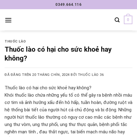
Chuyển
0349.664.116
đến
nội
0
dung
THUỐC LÀO
Thuốc lào có hại cho sức khoẻ hay
không?
ĐÃ ĐĂNG TRÊN
20 THÁNG CHÍN, 2024
BỞI
THUỐC LÀO 36
Thuốc lào có hại cho sức khoẻ hay không?
Khói thuốc lào chứa những yếu tố có thể gây ra bệnh nhồi máu
cơ tim và ảnh hưởng xấu đến hô hấp, tuần hoàn, đường ruột và
hệ thống bài tiết của người hút cả chủ động và bị động. Những
người hút thuốc lào thường có nguy cơ cao mắc các bệnh như
ung thư vòm, ung thư phổi, ung thư thực quản, bệnh phổi tắc
nghẽn mạn tính , đau thắt ngực, tai biến mạch máu não hay