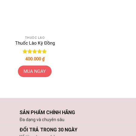
THUỐC LÀO
Thuốc Lào Kỳ Đồng
Được xếp
400.000
₫
hạng
5
5
sao
MUA NGAY
SẢN PHẨM CHÍNH HÃNG
Đa dạng và chuyên sâu
ĐỔI TRẢ TRONG 30 NGÀY