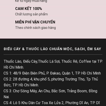
Kể từ ngày mua hàng
CAM KẾT 100%
Chất lượng sản phẩm
MIỄN PHÍ VẬN CHUYỂN
Theo chính sách giao hàng
ĐIẾU CÀY & THUỐC LÀO CHUẨN MỘC, SẠCH, ÊM SAY
Thuốc Lào, Điếu Cày,Thuốc Lá Sợi, Thuốc Rê, Coffee tại TP.
Hồ Chí Minh.
CS 1: 48/9 Điện Biên Phủ, P. Đakao, Quận 1, TP. Hồ Chí Minh
CS 2: 28 đường 4, khu phố 5, phường Trường Thọ, Tp Thủ
Đức, TP. Hồ Chí Minh.
CS 3: Chợ Sông Mây, An Chu, Bắc Sơn, Trảng Boom, Đồng
Nai.
CS 4: Lô 5 Khu Dân Cư Toa Xe Lửa 2, Phường Dĩ An, TP. Dĩ