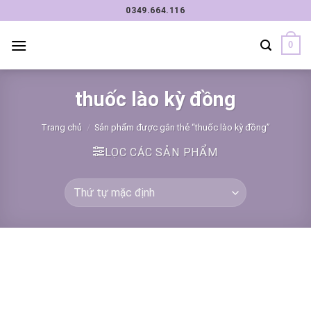
Chuyển
0349.664.116
đến
nội
0
dung
thuốc lào kỳ đồng
Trang chủ
/
Sản phẩm được gắn thẻ “thuốc lào kỳ đồng”
LỌC CÁC SẢN PHẨM