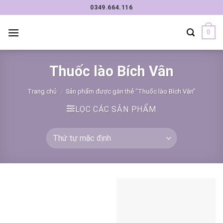
Chuyển
0349.664.116
đến
nội
0
dung
Thuốc lào Bích Vân
Trang chủ
/
Sản phẩm được gắn thẻ “Thuốc lào Bích Vân”
LỌC CÁC SẢN PHẨM