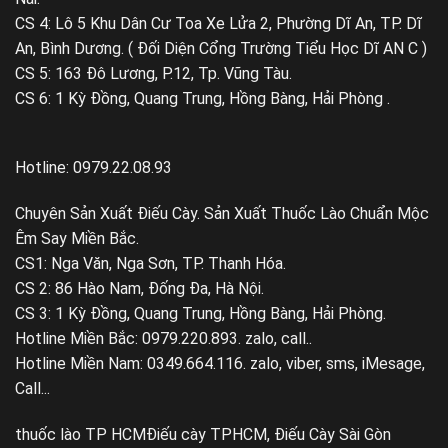
CS 4: Lô 5 Khu Dân Cư Toa Xe Lửa 2, Phường Dĩ An, TP. Dĩ
An, Bình Dương. ( Đối Diện Cổng Trường Tiểu Học Dĩ AN C )
CS 5: 163 Đô Lương, P.12, Tp. Vũng Tàu.
CS 6: 1 Kỳ Đồng, Quang Trung, Hồng Bàng, Hải Phòng .
Hotline: 0979.22.08.93
Chuyên Sản Xuất Điếu Cày. Sản Xuất Thuốc Lào Chuẩn Mộc
Êm Say Miền Bắc.
CS1: Nga Văn, Nga Sơn, TP. Thanh Hóa.
CS 2: 86 Hào Nam, Đống Đa, Hà Nội.
CS 3: 1 Kỳ Đồng, Quang Trung, Hồng Bàng, Hải Phòng.
Hotline Miền Bắc: 0979.220.893. zalo, call..
Hotline Miền Nam: 0349.664.116. zalo, viber, sms, iMesage,
Call...
thuốc lào TP HCM
Điếu cày TPHCM, Điếu Cày Sài Gòn