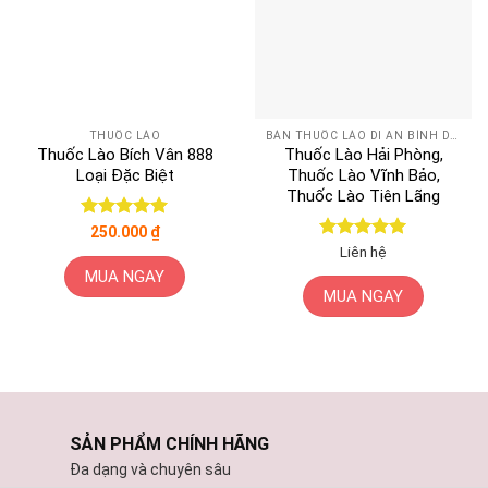
THUỐC LÀO
BÁN THUỐC LÀO DĨ AN BÌNH DƯƠNG
Thuốc Lào Bích Vân 888
Thuốc Lào Hải Phòng,
Loại Đặc Biệt
Thuốc Lào Vĩnh Bảo,
Thuốc Lào Tiên Lãng
Được xếp
250.000
₫
hạng
5
5
Được xếp
Liên hệ
sao
hạng
5
5
MUA NGAY
sao
MUA NGAY
SẢN PHẨM CHÍNH HÃNG
Đa dạng và chuyên sâu